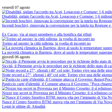
venerdì 07 agosto
Disabilità, siglato l'accordo tra Acgi, Legacoop e Comune: 1,6 milioni 
Incendi boschivi, rinnovata la convenzione per la tutela tra Regione e
Ex Cacao, via al maxi sgombero e alla bonifica dai rifiuti
Torino ad agosto: la città rallenta, la voglia di incontri no
La povertà climatica in Barriera, dove al suolo le temperature superan
giovedì 06 agosto
Siccità, il Piemonte avvia le procedure per le richieste dello stato di c
Notte record a 27°, sfiorati i 40° col sole: Torino vive una delle giorna
Pasticcio carte d'identità, il Comune attacca il Governo: "Poca chiarezza
Nozze top secret in Provenza per il Ministro Crosetto: il sì religioso
Nasce il Centro Sportivo BTM: nuova vita per l’impianto di Via Nov
Leggi le ultime di: Attualità