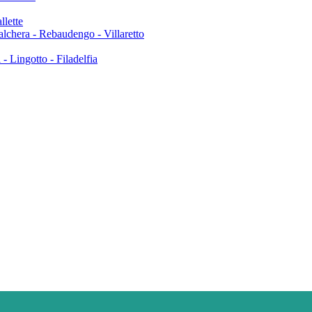
llette
Falchera - Rebaudengo - Villaretto
- Lingotto - Filadelfia