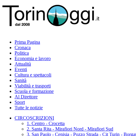
Prima Pagina
Cronaca
Politica
Economia e lavoro
Attualità
Eventi
Cultura e spettacoli
Sanità
Viabilità e trasporti
Scuola e formazione
Al Direttore
Sport
Tutte le notizie
CIRCOSCRIZIONI
1. Centro - Crocetta
2. Santa Rita - Mirafiori Nord - Mirafiori Sud
3. San Paolo - Cenisia - Pozzo Strada - Cit Turin - Borg