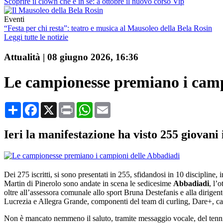
Scoprire il clown che è in sé: a ottobre il nuovo corso Vip
Eventi
“Festa per chi resta”: teatro e musica al Mausoleo della Bela Rosin
Leggi tutte le notizie
Attualità
|
08 giugno 2026, 16:36
Le campionesse premiano i camp
Condividi
Facebook
X
Print
WhatsApp
Email
Ieri la manifestazione ha visto 255 giovani 
Dei 275 iscritti, si sono presentati in 255, sfidandosi in 10 discipline, 
Martin di Pinerolo sono andate in scena le sedicesime
Abbadiadi
, l’
oltre all’assessora comunale allo sport Bruna Destefanis e alla dirige
Lucrezia e Allegra Grande, componenti del team di curling, Dare+, cap
Non è mancato nemmeno il saluto, tramite messaggio vocale, del tenn