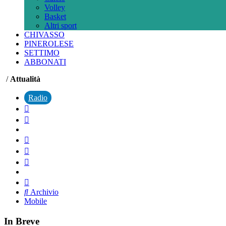
Volley
Basket
Altri sport
CHIVASSO
PINEROLESE
SETTIMO
ABBONATI
/
Attualità
Radio
Archivio
Mobile
In Breve