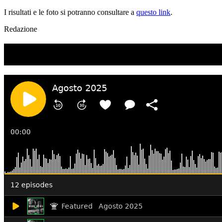
I risultati e le foto si potranno consultare a
questo link
.
Redazione
TI RICORDI COSA È SUCCESSO L’ANNO SCOR
Ascolta il podcast con le notizie da non dimenticare