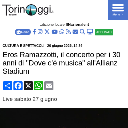
Edizione locale
IlNazionale.it
Radio
ABBONATI
CULTURA E SPETTACOLI
-
20 giugno 2026
, 14:36
Eros Ramazzotti, il concerto per i 30
anni di "Dove c'è musica" all'Allianz
Stadium
Condividi
Facebook
X
WhatsApp
Email
Live sabato 27 giugno