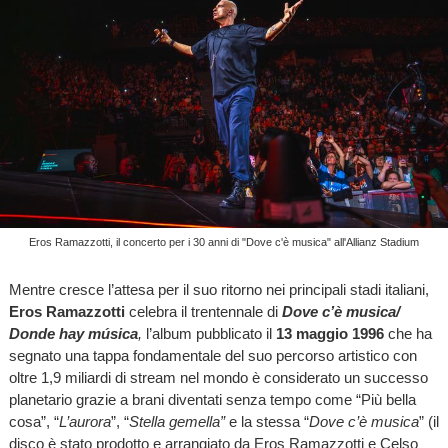
Eros Ramazzotti, il concerto per i 30 anni di "Dove c'è musica" all'Allianz Stadium
Mentre cresce l’attesa per il suo ritorno nei principali stadi italiani,
Eros Ramazzotti
celebra il trentennale di
Dove c’è musica/
Donde hay música
,
l’album pubblicato il
13 maggio 1996
che ha
segnato una tappa fondamentale del suo percorso artistico con
oltre 1,9 miliardi di stream nel mondo è considerato un successo
planetario grazie a brani diventati senza tempo come “Più bella
cosa”, “
L’aurora
”, “
Stella gemella”
e la stessa “
Dove c’è musica
” (il
disco è stato prodotto e arrangiato da Eros Ramazzotti e Celso