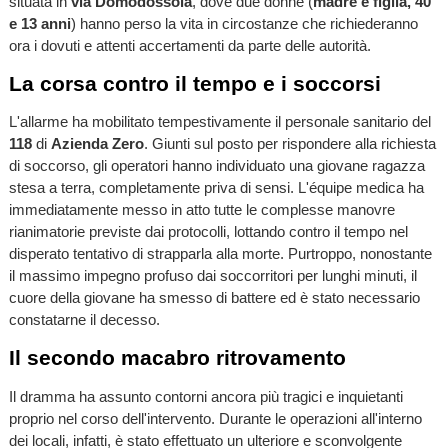
situata in
via Domodossola
, dove due donne (
madre e figlia, 40
e 13 anni
) hanno perso la vita in circostanze che richiederanno
ora i dovuti e attenti accertamenti da parte delle autorità.
La corsa contro il tempo e i soccorsi
L'allarme ha mobilitato tempestivamente il personale sanitario del
118
di
Azienda Zero
. Giunti sul posto per rispondere alla richiesta
di soccorso, gli operatori hanno individuato una giovane ragazza
stesa a terra, completamente priva di sensi. L'équipe medica ha
immediatamente messo in atto tutte le complesse manovre
rianimatorie previste dai protocolli, lottando contro il tempo nel
disperato tentativo di strapparla alla morte. Purtroppo, nonostante
il massimo impegno profuso dai soccorritori per lunghi minuti, il
cuore della giovane ha smesso di battere ed è stato necessario
constatarne il decesso.
Il secondo macabro ritrovamento
Il dramma ha assunto contorni ancora più tragici e inquietanti
proprio nel corso dell'intervento. Durante le operazioni all'interno
dei locali, infatti, è stato effettuato un ulteriore e sconvolgente