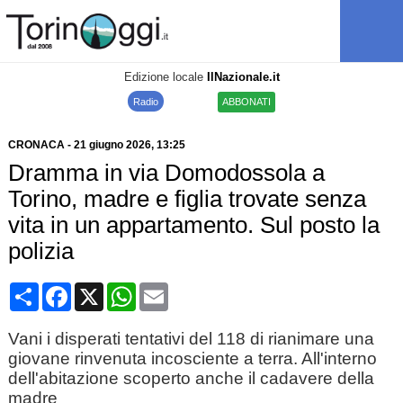
Edizione locale
IlNazionale.it
Radio
ABBONATI
CRONACA
-
21 giugno 2026
, 13:25
Dramma in via Domodossola a
Torino, madre e figlia trovate senza
vita in un appartamento. Sul posto la
polizia
Condividi
Facebook
X
WhatsApp
Email
Vani i disperati tentativi del 118 di rianimare una
giovane rinvenuta incosciente a terra. All'interno
dell'abitazione scoperto anche il cadavere della
madre