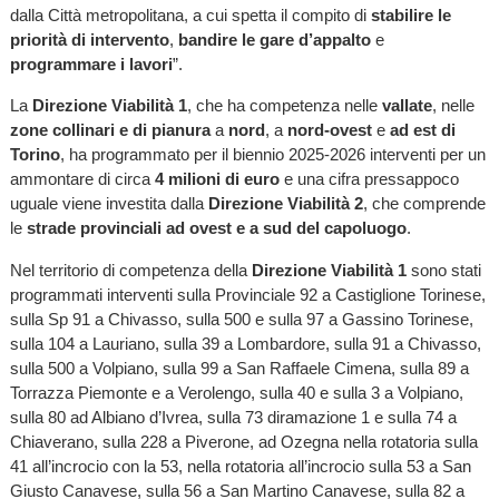
dalla Città metropolitana, a cui spetta il compito di
stabilire le
priorità di intervento
,
bandire le gare d’appalto
e
programmare i lavori
”.
La
Direzione Viabilità 1
, che ha competenza nelle
vallate
, nelle
zone collinari e di pianura
a
nord
, a
nord-ovest
e
ad est di
Torino
, ha programmato per il biennio 2025-2026 interventi per un
ammontare di circa
4 milioni di euro
e una cifra pressappoco
uguale viene investita dalla
Direzione Viabilità 2
, che comprende
le
strade provinciali ad ovest e a sud del capoluogo
.
Nel territorio di competenza della
Direzione Viabilità 1
sono stati
programmati interventi sulla Provinciale 92 a Castiglione Torinese,
sulla Sp 91 a Chivasso, sulla 500 e sulla 97 a Gassino Torinese,
sulla 104 a Lauriano, sulla 39 a Lombardore, sulla 91 a Chivasso,
sulla 500 a Volpiano, sulla 99 a San Raffaele Cimena, sulla 89 a
Torrazza Piemonte e a Verolengo, sulla 40 e sulla 3 a Volpiano,
sulla 80 ad Albiano d’Ivrea, sulla 73 diramazione 1 e sulla 74 a
Chiaverano, sulla 228 a Piverone, ad Ozegna nella rotatoria sulla
41 all’incrocio con la 53, nella rotatoria all’incrocio sulla 53 a San
Giusto Canavese, sulla 56 a San Martino Canavese, sulla 82 a