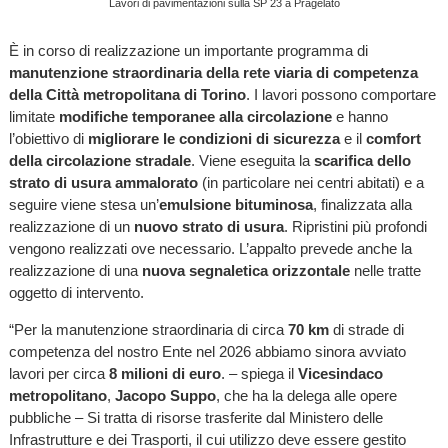
Lavori di pavimentazioni sulla SP 23 a Pragelato
È in corso di realizzazione un importante programma di
manutenzione straordinaria della rete viaria di competenza
della Città metropolitana di Torino
. I lavori possono comportare
limitate
modifiche temporanee alla circolazione
e hanno
l’obiettivo di
migliorare le condizioni di sicurezza
e il
comfort
della circolazione stradale
. Viene eseguita la
scarifica dello
strato di usura ammalorato
(in particolare nei centri abitati) e a
seguire viene stesa un’
emulsione bituminosa
, finalizzata alla
realizzazione di un
nuovo strato di usura
. Ripristini più profondi
vengono realizzati ove necessario. L’appalto prevede anche la
realizzazione di una
nuova segnaletica orizzontale
nelle tratte
oggetto di intervento.
“Per la manutenzione straordinaria di circa
70 km
di strade di
competenza del nostro Ente nel 2026 abbiamo sinora avviato
lavori per circa
8 milioni di euro
. – spiega il
Vicesindaco
metropolitano
,
Jacopo Suppo
, che ha la delega alle opere
pubbliche – Si tratta di risorse trasferite dal Ministero delle
Infrastrutture e dei Trasporti, il cui utilizzo deve essere gestito