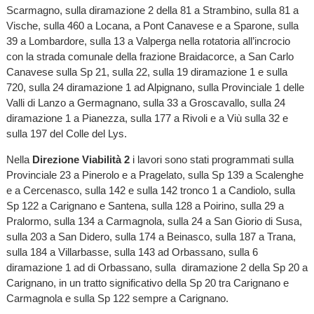
Scarmagno, sulla diramazione 2 della 81 a Strambino, sulla 81 a
Vische, sulla 460 a Locana, a Pont Canavese e a Sparone, sulla
39 a Lombardore, sulla 13 a Valperga nella rotatoria all’incrocio
con la strada comunale della frazione Braidacorce, a San Carlo
Canavese sulla Sp 21, sulla 22, sulla 19 diramazione 1 e sulla
720, sulla 24 diramazione 1 ad Alpignano, sulla Provinciale 1 delle
Valli di Lanzo a Germagnano, sulla 33 a Groscavallo, sulla 24
diramazione 1 a Pianezza, sulla 177 a Rivoli e a Viù sulla 32 e
sulla 197 del Colle del Lys.
Nella
Direzione Viabilità 2
i lavori sono stati programmati sulla
Provinciale 23 a Pinerolo e a Pragelato, sulla Sp 139 a Scalenghe
e a Cercenasco, sulla 142 e sulla 142 tronco 1 a Candiolo, sulla
Sp 122 a Carignano e Santena, sulla 128 a Poirino, sulla 29 a
Pralormo, sulla 134 a Carmagnola, sulla 24 a San Giorio di Susa,
sulla 203 a San Didero, sulla 174 a Beinasco, sulla 187 a Trana,
sulla 184 a Villarbasse, sulla 143 ad Orbassano, sulla 6
diramazione 1 ad di Orbassano, sulla diramazione 2 della Sp 20 a
Carignano, in un tratto significativo della Sp 20 tra Carignano e
Carmagnola e sulla Sp 122 sempre a Carignano.