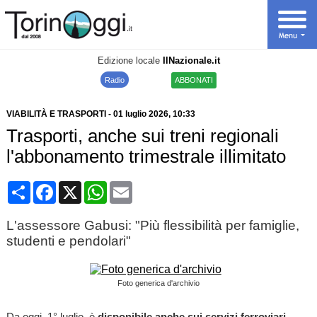
Edizione locale
IlNazionale.it
Radio
ABBONATI
VIABILITÀ E TRASPORTI
-
01 luglio 2026
, 10:33
Trasporti, anche sui treni regionali
l'abbonamento trimestrale illimitato
Condividi
Facebook
X
WhatsApp
Email
L'assessore Gabusi: "Più flessibilità per famiglie,
studenti e pendolari"
Foto generica d'archivio
Da oggi, 1° luglio, è
disponibile anche sui servizi ferroviari