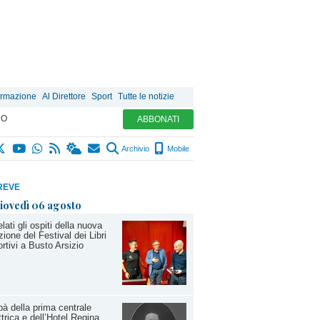
ormazione
Al Direttore
Sport
Tutte le notizie
MO
ABBONATI
Archivio
Mobile
REVE
iovedì 06 agosto
lati gli ospiti della nuova
zione del Festival dei Libri
rtivi a Busto Arsizio
à della prima centrale
ttrica e dell’Hotel Regina,