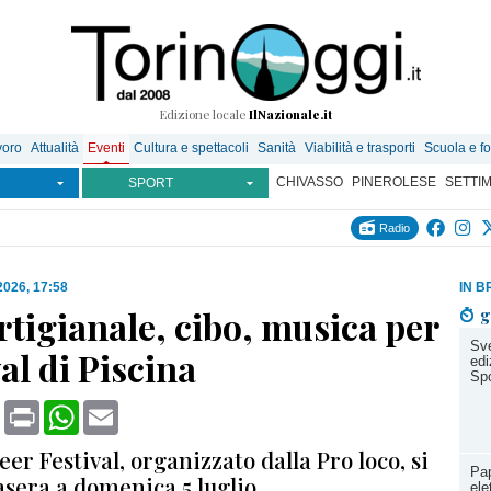
Edizione locale
IlNazionale.it
voro
Attualità
Eventi
Cultura e spettacoli
Sanità
Viabilità e trasporti
Scuola e f
CHIVASSO
PINEROLESE
SETTI
SPORT
Radio
 2026, 17:58
IN B
rtigianale, cibo, musica per
g
Sve
val di Piscina
edi
Spo
book
X
Print
WhatsApp
Email
Beer Festival, organizzato dalla Pro loco, si
Pap
asera a domenica 5 luglio
ele