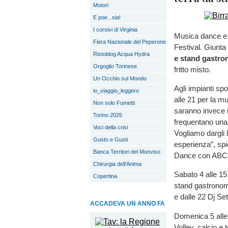
Motori
E poe...sia!
I corsivi di Virginia
Musica dance e 
Fiera Nazionale del Peperone
Festival. Giunta a
Ristoblog Acqua Hydra
e stand gastro
Orgoglio Torinese
fritto misto.
Un Occhio sul Mondo
Agli impianti spo
io_viaggio_leggero
alle 21 per la m
Non solo Fumetti
saranno invece i
Torino 2025
frequentano una 
Voci della crisi
Vogliamo dargli l
Gusto e Gusti
esperienza”, spi
Banca Territori del Monviso
Dance con ABC
Chirurgia dell'Anima
Sabato 4 alle 15 
Copertina
stand gastronom
e dalle 22 Dj Se
ACCADEVA UN ANNO FA
Domenica 5 alle 9
Volley, calcio e 