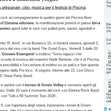
Per
Te
rock accompagneranno la quattro giorni del Piscina Beer
ll’
11esima edizione
, la manifestazione porterà in paese
birra
Ban
Fie
nomici
aperti tutte le sere con pulled pork, panini, agnolotti e
SA
Est
rtivi ‘R. Amè’, in via Buriasco 10, si inizierà stasera, giovedì 2,
Lum
usica dal vivo con la band The Good Guys. Venerdì 3 dalle 20
 ‘
Giovani Emergenti
’ a esibirsi: “Sono ragazzi che
scuola di musica del maestro Nadir Bertone, che è di Piscina.
a possibilità e l’occasione di esibirsi su un palco e fare questa
Per
Lig
egano dalla Pro loco. A seguire, intorno alle 22, Live Disco
gio
D Show Party Band.
si partirà con il
torneo di Green Volley
e verranno aperti gli
ici. Dalle 20 sarà il momento del rock con Elektra Rock Band
Non
t con ‘Tutti a 90 Summer Tour 2026’.
Vil
nel
, con l’apertura degli stand, inizieranno i tornei di Green
m
tennis. Alle 10 si terrà l’esibizione e la gara di barbecue del