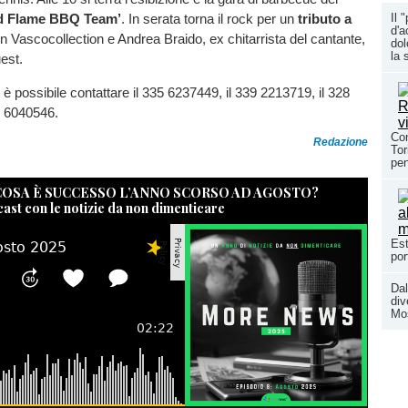
nd Flame BBQ Team’
. In serata torna il rock per un
tributo a
Il 
d'a
 Vascocollection e Andrea Braido, ex chitarrista del cantante,
dol
la 
est.
 è possibile contattare il 335 6237449, il 339 2213719, il 328
9 6040546.
Con
Redazione
Tor
pen
 COSA È SUCCESSO L’ANNO SCORSO AD AGOSTO?
cast con le notizie da non dimenticare
Est
por
Dal
div
Mos