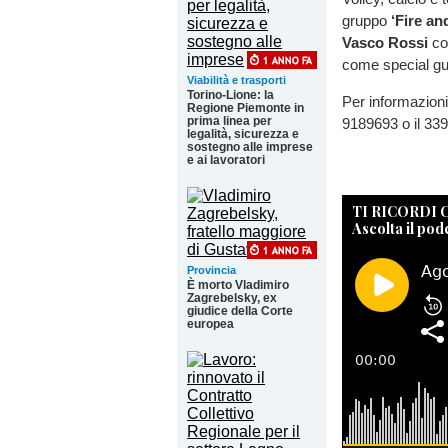
gruppo
‘Fire a
Vasco Rossi
con
come special gu
Viabilità e trasporti
Torino-Lione: la
Per informazioni
Regione Piemonte in
prima linea per
9189693 o il 33
legalità, sicurezza e
sostegno alle imprese
e ai lavoratori
TI RICORDI
Ascolta il pod
Provincia
È morto Vladimiro
Zagrebelsky, ex
giudice della Corte
europea