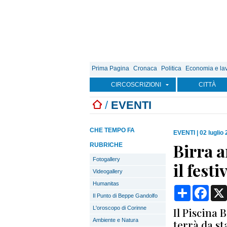
Prima Pagina
Cronaca
Politica
Economia e la
CIRCOSCRIZIONI
CITTÀ
/
EVENTI
CHE TEMPO FA
EVENTI
|
02 luglio
Birra a
RUBRICHE
Fotogallery
il festi
Videogallery
Humanitas
Condividi
Face
Il Punto di Beppe Gandolfo
L'oroscopo di Corinne
Il Piscina 
Ambiente e Natura
terrà da st