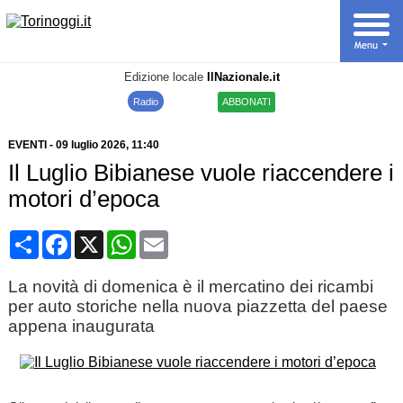
Edizione locale
IlNazionale.it
Radio
ABBONATI
EVENTI
-
09 luglio 2026
, 11:40
Il Luglio Bibianese vuole riaccendere i
motori d’epoca
Condividi
Facebook
X
WhatsApp
Email
La novità di domenica è il mercatino dei ricambi
per auto storiche nella nuova piazzetta del paese
appena inaugurata