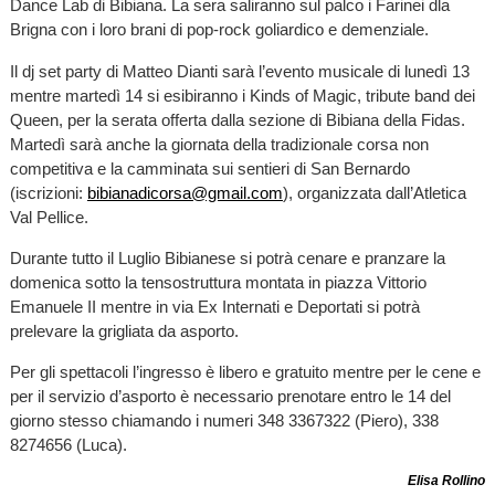
Dance Lab di Bibiana. La sera saliranno sul palco i Farinei dla
Brigna con i loro brani di pop-rock goliardico e demenziale.
Il dj set party di Matteo Dianti sarà l’evento musicale di lunedì 13
mentre martedì 14 si esibiranno i Kinds of Magic, tribute band dei
Queen, per la serata offerta dalla sezione di Bibiana della Fidas.
Martedì sarà anche la giornata della tradizionale corsa non
competitiva e la camminata sui sentieri di San Bernardo
(iscrizioni:
bibianadicorsa@gmail.com
), organizzata dall’Atletica
Val Pellice.
Durante tutto il Luglio Bibianese si potrà cenare e pranzare la
domenica sotto la tensostruttura montata in piazza Vittorio
Emanuele II mentre in via Ex Internati e Deportati si potrà
prelevare la grigliata da asporto.
Per gli spettacoli l’ingresso è libero e gratuito mentre per le cene e
per il servizio d’asporto è necessario prenotare entro le 14 del
giorno stesso chiamando i numeri 348 3367322 (Piero), 338
8274656 (Luca).
Elisa Rollino