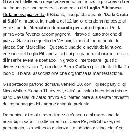
Gli amanti delle auto d’epoca avranno un motivo in più questo fine
settimana per non perdersi la domenica del
Luglio Bibianese
.
Nella nuova piazzetta
di Bibiana, inaugurata durante
‘Da la Crota
al Sulè’
di maggio, la mattina del 12 luglio, prenderanno posto gli
espositori del
Mercatino di ricambi per auto d’epoca
. Per la
prima volta l’evento accompagnerà il ritrovo di auto storiche di
piazza Galvano e quello dei Vespini, vicino al monumento di
piazza San Marcellino. “Questa è una delle novità della nuova
edizione del Luglio Bibianese nel cui programma abbiamo cercato
di inserire eventi e spettacoli in grado di intercettare i gusti di
diverse generazioni”, introduce
Piero Caffaro
presidente della Pro
loco di Bibiana, associazione che organizza la manifestazione.
Gli spettacoli partono domani, venerdì 10, con il dj set party di dj
Nico Walker. Sabato 11, invece, salirà sul palco la cartoon tribute
band Cavalieri di Zara: l’invito è di partecipare alla serata travestiti
dal personaggio del cartone animato preferito.
Domenica, oltre al ritrovo di mezzi d’epoca e al mercatino dei
ricambi, ci sarà l’intrattenimento di Casa Peyretti Show e, nel
pomeriggio, lo spettacolo di danza ‘La fabbrica di cioccolato’ del