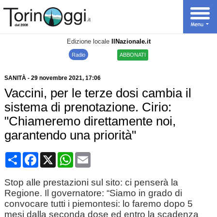
Edizione locale
IlNazionale.it
Radio
ABBONATI
SANITÀ
-
29 novembre 2021
, 17:06
Vaccini, per le terze dosi cambia il
sistema di prenotazione. Cirio:
"Chiameremo direttamente noi,
garantendo una priorità"
Condividi
Facebook
X
WhatsApp
Email
Stop alle prestazioni sul sito: ci penserà la
Regione. Il governatore: “Siamo in grado di
convocare tutti i piemontesi: lo faremo dopo 5
mesi dalla seconda dose ed entro la scadenza