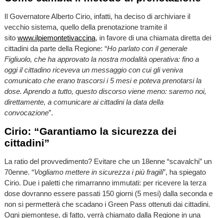
Il Governatore Alberto Cirio, infatti, ha deciso di archiviare il
vecchio sistema, quello della prenotazione tramite il
sito
www.ilpiemontetivaccina
, in favore di una chiamata diretta dei
cittadini da parte della Regione: “
Ho parlato con il generale
Figliuolo, che ha approvato la nostra modalità operativa: fino a
oggi il cittadino riceveva un messaggio con cui gli veniva
comunicato che erano trascorsi i 5 mesi e poteva prenotarsi la
dose. Aprendo a tutto, questo discorso viene meno: saremo noi,
direttamente, a comunicare ai cittadini la data della
convocazione
”.
Cirio: “Garantiamo la sicurezza dei
cittadini”
La ratio del provvedimento? Evitare che un 18enne “scavalchi” un
70enne. “
Vogliamo mettere in sicurezza i più fragili
”, ha spiegato
Cirio. Due i paletti che rimarranno immutati: per ricevere la terza
dose dovranno essere passati 150 giorni (5 mesi) dalla seconda e
non si permetterà che scadano i Green Pass ottenuti dai cittadini.
Ogni piemontese, di fatto, verrà chiamato dalla Regione in una