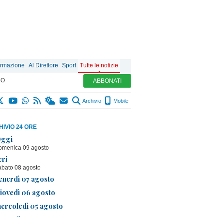
ormazione
Al Direttore
Sport
Tutte le notizie
MO
ABBONATI
Archivio
Mobile
IVIO 24 ORE
ggi
omenica 09 agosto
eri
abato 08 agosto
enerdì 07 agosto
iovedì 06 agosto
ercoledì 05 agosto