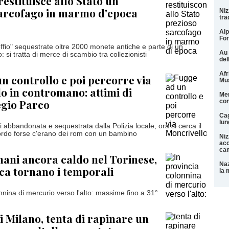
restituisce allo Stato un
sarcofago in marmo d'epoca
Niz
tra
Alp
For
offio" sequestrate oltre 2000 monete antiche e parte di un
Au 
: si tratta di merce di scambio tra collezionisti
del
Afr
n controllo e poi percorre via
Mu
o in contromano: attimi di
Men
egio Parco
con
Cag
lun
i abbandonata e sequestrata dalla Polizia locale, ora si cerca il
bordo forse c'erano dei rom con un bambino
Niz
acc
cam
ani ancora caldo nel Torinese,
Naz
a tornano i temporali
la 
nnina di mercurio verso l'alto: massime fino a 31°
i Milano, tenta di rapinare un