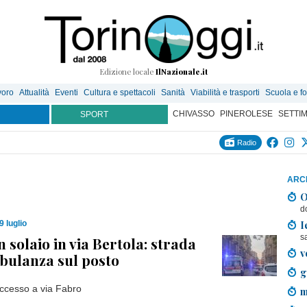
Edizione locale
IlNazionale.it
voro
Attualità
Eventi
Cultura e spettacoli
Sanità
Viabilità e trasporti
Scuola e f
CHIVASSO
PINEROLESE
SETTI
SPORT
Radio
ARCH
O
d
I
9 luglio
s
 solaio in via Bertola: strada
v
bulanza sul posto
g
ccesso a via Fabro
m