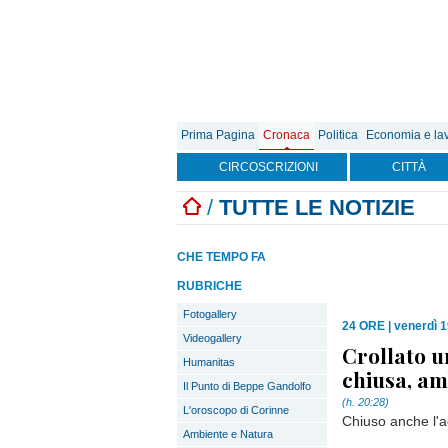
Prima Pagina
Cronaca
Politica
Economia e la
CIRCOSCRIZIONI
CITTÀ
/
TUTTE LE NOTIZIE
CHE TEMPO FA
RUBRICHE
Fotogallery
24 ORE
|
venerdì 1
Videogallery
Crollato un
Humanitas
chiusa, am
Il Punto di Beppe Gandolfo
(h. 20:28)
L'oroscopo di Corinne
Chiuso anche l'a
Ambiente e Natura