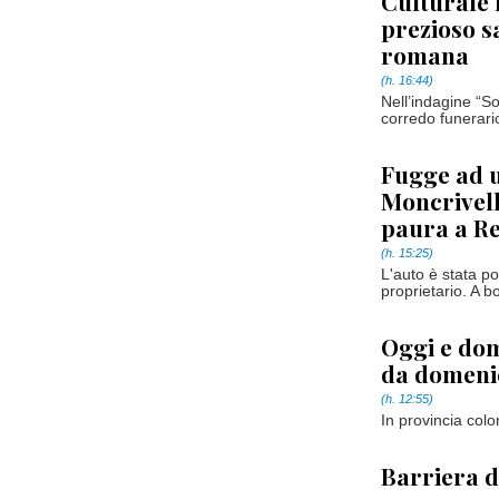
Culturale 
prezioso 
romana
(h. 16:44)
Nell’indagine “S
corredo funerario
Fugge ad u
Moncrivell
paura a R
(h. 15:25)
L'auto è stata po
proprietario. A 
Oggi e dom
da domenic
(h. 12:55)
In provincia colo
Barriera d