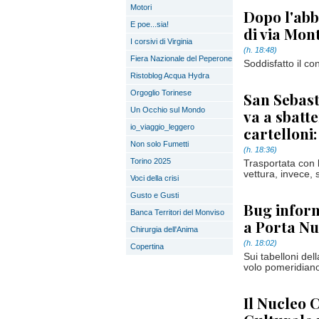
Motori
Dopo l'abb
E poe...sia!
di via Mon
I corsivi di Virginia
(h. 18:48)
Fiera Nazionale del Peperone
Soddisfatto il co
Ristoblog Acqua Hydra
Orgoglio Torinese
San Sebast
Un Occhio sul Mondo
va a sbatte
io_viaggio_leggero
cartelloni
Non solo Fumetti
(h. 18:36)
Torino 2025
Trasportata con l
vettura, invece, 
Voci della crisi
Gusto e Gusti
Bug inform
Banca Territori del Monviso
a Porta Nu
Chirurgia dell'Anima
(h. 18:02)
Copertina
Sui tabelloni dell
volo pomeridian
Il Nucleo 