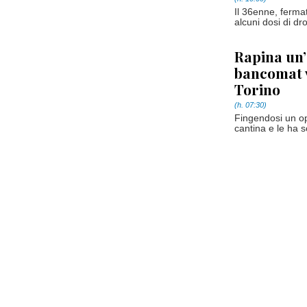
Il 36enne, fermat
alcuni dosi di dr
Rapina un’
bancomat v
Torino
(h. 07:30)
Fingendosi un op
cantina e le ha so