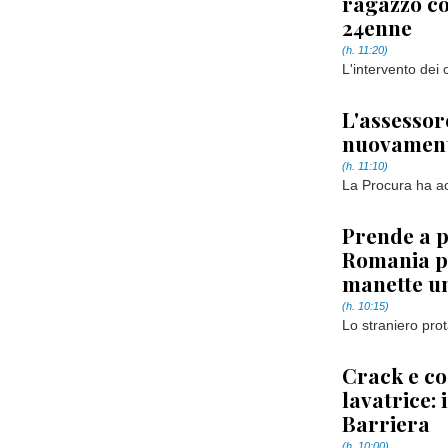
ragazzo co
24enne
(h. 11:20)
L'intervento dei 
L'assessor
nuovament
(h. 11:10)
La Procura ha ac
Prende a p
Romania pe
manette u
(h. 10:15)
Lo straniero prot
Crack e co
lavatrice:
Barriera
(h. 10:00)