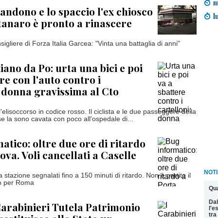
m
andono e lo spaccio l'ex chiosco
l
tanaro è pronto a rinascere
nsigliere di Forza Italia Garcea: "Vinta una battaglia di anni"
iano da Po: urta una bici e poi
re con l'auto contro i
: donna gravissima al Cto
'elisoccorso in codice rosso. Il ciclista e le due passeggere della
se la sono cavata con poco all'ospedale di...
atico: oltre due ore di ritardo
ova. Voli cancellati a Caselle
NOTI
a stazione segnalati fino a 150 minuti di ritardo. Non è partito il
o per Roma
Qua
Dal
Carabinieri Tutela Patrimonio
l'e
tra