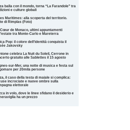
za balla con il mondo, torna “La Farandole” tra
dizioni e culture globali
es Maritimes: alla scoperta del territorio.
te di Rimplas (Foto)
Cœur de Monaco, ultimi appuntamenti
l’estate tra Monte-Carlo e Mareterra
ica Pop: il colore dell’identità conquista il
sée Jakovsky
tone celebra La Nuit du Soleil, Cerrone in
certo gratuito alle Sablettes il 15 agosto
nes-sur-Mer, una notte di musica e festa sul
gomare per 20mila persone
za, il caso della testa di maiale si complica:
use incrociate e nuove ombre sulla
pagna elettorale
ca in volo, dove le linee sfidano il desiderio e
meraviglia ha un prezzo