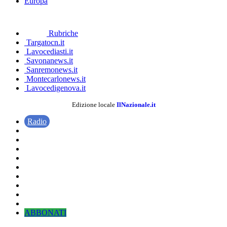
Europa
Rubriche
Targatocn.it
Lavocediasti.it
Savonanews.it
Sanremonews.it
Montecarlonews.it
Lavocedigenova.it
Edizione locale
IlNazionale.it
Radio
ABBONATI