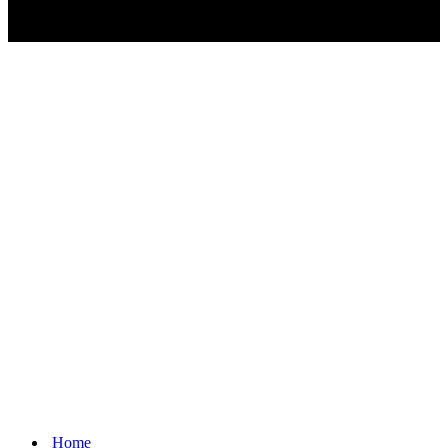
SCORSO AD AGOSTO?
Ascolta il podcast con le notizie da non dimenticare
Home