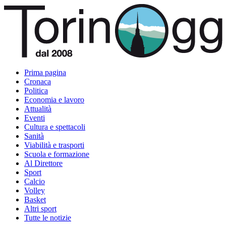
Prima pagina
Cronaca
Politica
Economia e lavoro
Attualità
Eventi
Cultura e spettacoli
Sanità
Viabilità e trasporti
Scuola e formazione
Al Direttore
Sport
Calcio
Volley
Basket
Altri sport
Tutte le notizie