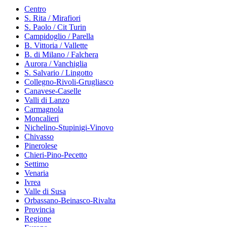
Centro
S. Rita / Mirafiori
S. Paolo / Cit Turin
Campidoglio / Parella
B. Vittoria / Vallette
B. di Milano / Falchera
Aurora / Vanchiglia
S. Salvario / Lingotto
Collegno-Rivoli-Grugliasco
Canavese-Caselle
Valli di Lanzo
Carmagnola
Moncalieri
Nichelino-Stupinigi-Vinovo
Chivasso
Pinerolese
Chieri-Pino-Pecetto
Settimo
Venaria
Ivrea
Valle di Susa
Orbassano-Beinasco-Rivalta
Provincia
Regione