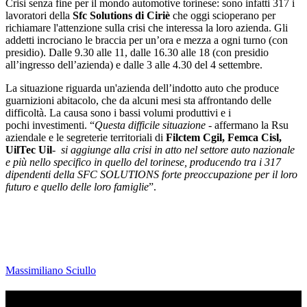
Crisi senza fine per il mondo automotive torinese: sono infatti 317 i
lavoratori della
Sfc Solutions di Ciriè
che oggi scioperano per
richiamare l'attenzione sulla crisi che interessa la loro azienda. Gli
addetti incrociano le braccia per un’ora e mezza a ogni turno (con
presidio). Dalle 9.30 alle 11, dalle 16.30 alle 18 (con presidio
all’ingresso dell’azienda) e dalle 3 alle 4.30 del 4 settembre.
La situazione riguarda un'azienda dell’indotto auto che produce
guarnizioni abitacolo, che da alcuni mesi sta affrontando delle
difficoltà. La causa sono i bassi volumi produttivi e i
pochi investimenti. “
Questa difficile situazione
- affermano la Rsu
aziendale e le segreterie territoriali di
Filctem Cgil, Femca Cisl,
UilTec Uil
-
si aggiunge alla crisi in atto nel settore auto nazionale
e più nello specifico in quello del torinese, producendo tra i 317
dipendenti della SFC SOLUTIONS forte preoccupazione per il loro
futuro e quello delle loro famiglie
”.
Massimiliano Sciullo
TI RICORDI COSA È SUCCESSO L’ANNO