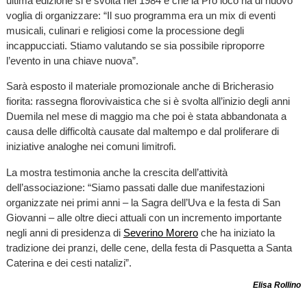
ultima edizione si è svolta nel 1984 e che la Pro loco ha di nuovo
voglia di organizzare: “Il suo programma era un mix di eventi
musicali, culinari e religiosi come la processione degli
incappucciati. Stiamo valutando se sia possibile riproporre
l’evento in una chiave nuova”.
Sarà esposto il materiale promozionale anche di Bricherasio
fiorita: rassegna florovivaistica che si è svolta all’inizio degli anni
Duemila nel mese di maggio ma che poi è stata abbandonata a
causa delle difficoltà causate dal maltempo e dal proliferare di
iniziative analoghe nei comuni limitrofi.
La mostra testimonia anche la crescita dell’attività
dell’associazione: “Siamo passati dalle due manifestazioni
organizzate nei primi anni – la Sagra dell’Uva e la festa di San
Giovanni – alle oltre dieci attuali con un incremento importante
negli anni di presidenza di
Severino Morero
che ha iniziato la
tradizione dei pranzi, delle cene, della festa di Pasquetta a Santa
Caterina e dei cesti natalizi”.
Elisa Rollino