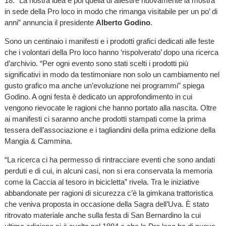
18. “La nostra idea è poi quella di allestire nuovamente la mostra
in sede della Pro loco in modo che rimanga visitabile per un po’ di
anni” annuncia il presidente
Alberto Godino
.
Sono un centinaio i manifesti e i prodotti grafici dedicati alle feste
che i volontari della Pro loco hanno ‘rispolverato’ dopo una ricerca
d’archivio. “Per ogni evento sono stati scelti i prodotti più
significativi in modo da testimoniare non solo un cambiamento nel
gusto grafico ma anche un’evoluzione nei programmi” spiega
Godino. A ogni festa è dedicato un approfondimento in cui
vengono rievocate le ragioni che hanno portato alla nascita. Oltre
ai manifesti ci saranno anche prodotti stampati come la prima
tessera dell’associazione e i tagliandini della prima edizione della
Mangia & Cammina.
“La ricerca ci ha permesso di rintracciare eventi che sono andati
perduti e di cui, in alcuni casi, non si era conservata la memoria
come la Caccia al tesoro in bicicletta” rivela. Tra le iniziative
abbandonate per ragioni di sicurezza c’è la gimkana trattoristica
che veniva proposta in occasione della Sagra dell’Uva. È stato
ritrovato materiale anche sulla festa di San Bernardino la cui