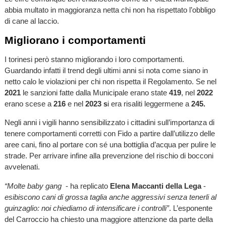
abbia multato in maggioranza netta chi non ha rispettato l’obbligo
di cane al laccio.
Migliorano i comportamenti
I torinesi però stanno migliorando i loro comportamenti.
Guardando infatti il trend degli ultimi anni si nota come siano in
netto calo le violazioni per chi non rispetta il Regolamento. Se nel
2021
le sanzioni fatte dalla Municipale erano state
419
, nel
2022
erano scese a
216
e nel
2023 s
i era risaliti leggermene a
245.
Negli anni i vigili hanno sensibilizzato i cittadini sull’importanza di
tenere comportamenti corretti con Fido a partire dall’utilizzo delle
aree cani, fino al portare con sé una bottiglia d’acqua per pulire le
strade. Per arrivare infine alla prevenzione del rischio di bocconi
avvelenati.
“Molte baby gang
- ha replicato
Elena Maccanti della Lega
-
esibiscono cani di grossa taglia anche aggressivi senza tenerli al
guinzaglio: noi chiediamo di intensificare i controlli”
. L’esponente
del Carroccio ha chiesto una maggiore attenzione da parte della