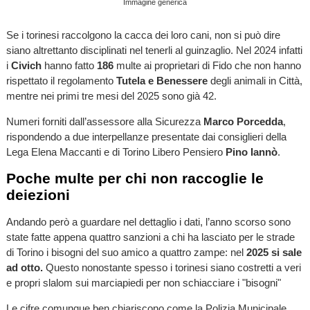
Immagine generica
Se i torinesi raccolgono la cacca dei loro cani, non si può dire
siano altrettanto disciplinati nel tenerli al guinzaglio. Nel 2024 infatti
i
Civich
hanno fatto
186
multe ai proprietari di Fido che non hanno
rispettato il regolamento
Tutela e Benessere
degli animali in Città,
mentre nei primi tre mesi del 2025 sono già 42.
Numeri forniti dall’assessore alla Sicurezza
Marco Porcedda
,
rispondendo a due interpellanze presentate dai consiglieri della
Lega Elena Maccanti e di Torino Libero Pensiero
Pino Iannò
.
Poche multe per chi non raccoglie le
deiezioni
Andando però a guardare nel dettaglio i dati, l’anno scorso sono
state fatte appena quattro sanzioni a chi ha lasciato per le strade
di Torino i bisogni del suo amico a quattro zampe: nel
2025 si sale
ad otto.
Questo nonostante spesso i torinesi siano costretti a veri
e propri slalom sui marciapiedi per non schiacciare i "bisogni"
Le cifre comunque ben chiariscono come la Polizia Municipale