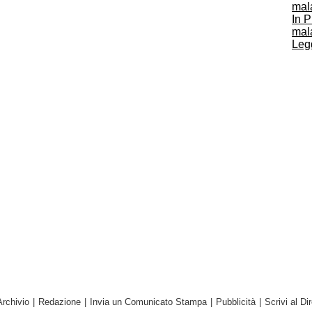
In P
mal
Legg
Archivio
|
Redazione
|
Invia un Comunicato Stampa
|
Pubblicità
|
Scrivi al Dir