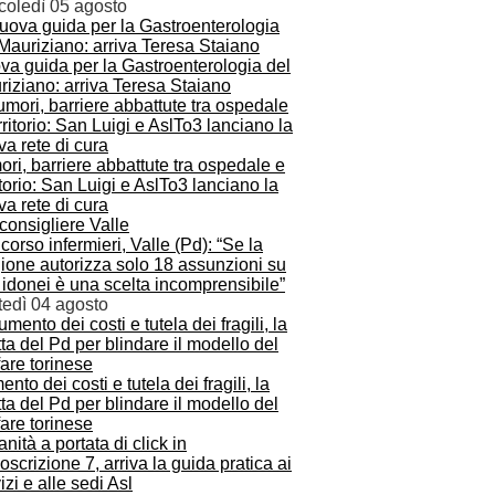
coledì 05 agosto
va guida per la Gastroenterologia del
iziano: arriva Teresa Staiano
ri, barriere abbattute tra ospedale e
itorio: San Luigi e AslTo3 lanciano la
a rete di cura
orso infermieri, Valle (Pd): “Se la
ione autorizza solo 18 assunzioni su
idonei è una scelta incomprensibile”
tedì 04 agosto
nto dei costi e tutela dei fragili, la
tta del Pd per blindare il modello del
are torinese