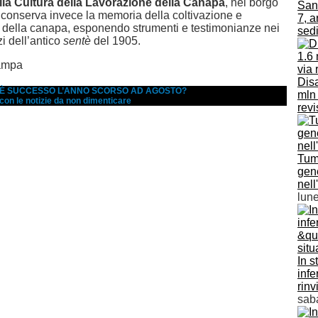
a Cultura della Lavorazione della Canapa
, nel borgo
Sani
conserva invece la memoria della coltivazione e
7, a
 della canapa, esponendo strumenti e testimonianze nei
sedi
i dell’antico
sentè
del 1905.
ampa
Disa
A È SUCCESSO L’ANNO SCORSO AD AGOSTO?
mln 
 con le notizie da non dimenticare
revi
Tumo
gene
nel
lun
In s
infe
rinv
sab