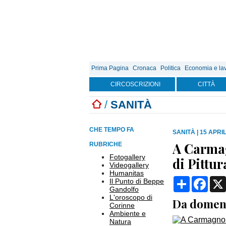
Prima Pagina
Cronaca
Politica
Economia e la
CIRCOSCRIZIONI
CITTÀ
/
SANITÀ
CHE TEMPO FA
SANITÀ
|
15 APRIL
A Carmag
RUBRICHE
Fotogallery
di Pittu
Videogallery
Humanitas
Condividi
Face
Il Punto di Beppe
Gandolfo
L'oroscopo di
Da domeni
Corinne
Ambiente e
Natura