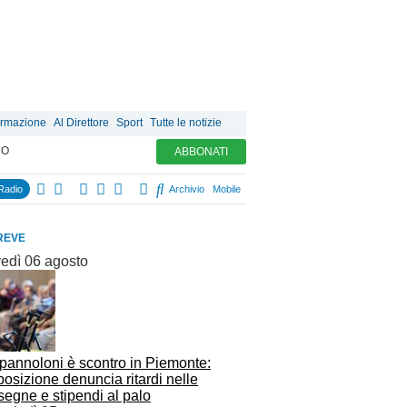
ormazione
Al Direttore
Sport
Tutte le notizie
MO
ABBONATI
Radio
Archivio
Mobile
REVE
vedì 06 agosto
pannoloni è scontro in Piemonte:
posizione denuncia ritardi nelle
egne e stipendi al palo