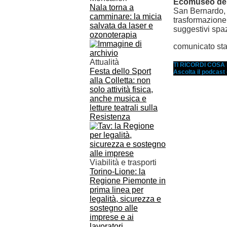
Ecomuseo dell
Nala torna a
San Bernardo, 
camminare: la micia
trasformazione
salvata da laser e
suggestivi spaz
ozonoterapia
comunicato st
Attualità
TI RICORDI COS
Festa dello Sport
Ascolta il podcast
alla Colletta: non
solo attività fisica,
anche musica e
letture teatrali sulla
Resistenza
Viabilità e trasporti
Torino-Lione: la
Regione Piemonte in
prima linea per
legalità, sicurezza e
sostegno alle
imprese e ai
lavoratori