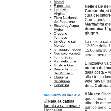
Motori
E poe...sia!
Nelle sale del
I corsivi di
Comunale
, si
Virginia
cura del pitto
Fiera Nazionale
Carmagnola. L’
del Peperone
Marittimità mer
Ristoblog Acqua
domenica 1° g
Hydra
giugno
.
Orgoglio
Torinese
Un Occhio sul
La mostra sarà v
Mondo
12:30 e dalle 1
io_viaggio_leggero
15:00 alle 18:0
Non solo Fumetti
serale mercoled
Torino 2025
Voci della crisi
L’iniziativa val
Gusto e Gusti
cultura del m
Banca Territori
dalla costa – v
del Monviso
alla storica
lav
Chirurgia
dell'Anima
vele navali
, t
Copertina
della Cultura
Il Museo Civi
ACCADEVA UN ANNO FA
quotidiana in m
offrendo anche
particolare di 
Moncalieri