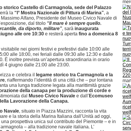
mer
lo storico Castello di Carmagnola, sede del Palazzo
 terrà la
“I° Mostra Nazionale di Pittura di Marina”
, a
Nuo
re Massimo Alfano, Presidente del Museo Civico Navale di
Maur
esposizione, dal titolo
“Il mare è sempre quello.
cantile, da diporto, militare”
, sarà
inaugurata
iugno alle ore 10:30
e resterà aperta
fino a domenica 8
Tumo
isitabile nei giorni festivi e prefestivi dalle 10:00 alle
terr
5:00 alle 18:00, nei feriali dalle 09:30 alle 12:30 e dalle
nuov
0. È inoltre prevista un’apertura straordinaria in orario
ì 4 giugno dalle 21:00 alle 23:00.
Conc
Reg
orizza e celebra il
legame storico tra Carmagnola e la
220 
are
, riaffermando l’identità di una città che – pur lontana
mar
anta una lunga tradizione legata alla marittimità grazie
orazione della canapa per la produzione di corde e
estimoniata dal
Museo Civico Navale
e dall’
Ecomuseo
 della Lavorazione della Canapa.
Aume
rice
co Navale
, situato in Piazza Mazzini, racconta la vita
welf
are e la storia della Marina Italiana dall’Unità ad oggi,
 una prospettiva unica sul contributo del Piemonte – e in
Carmagnola – alla tradizione navale italiana. L’