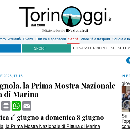
Edizione locale
IlNazionale.it
voro
Attualità
Eventi
Cultura e spettacoli
Sanità
Viabilità e trasporti
Scuola e f
CHIVASSO
PINEROLESE
SETTI
SPORT
E 2025, 17:15
IN B
nola, la Prima Mostra Nazionale
gio
ra di Marina
book
X
Print
WhatsApp
Email
ca 1° giugno a domenica 8 giugno
Sui 
l'op
cons