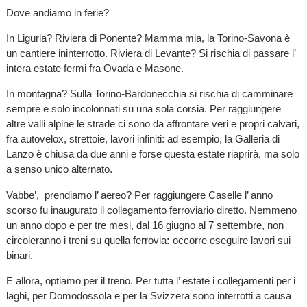
Dove andiamo in ferie?
In Liguria? Riviera di Ponente? Mamma mia, la Torino-Savona è
un cantiere ininterrotto. Riviera di Levante? Si rischia di passare l’
intera estate fermi fra Ovada e Masone.
In montagna? Sulla Torino-Bardonecchia si rischia di camminare
sempre e solo incolonnati su una sola corsia. Per raggiungere
altre valli alpine le strade ci sono da affrontare veri e propri calvari,
fra autovelox, strettoie, lavori infiniti: ad esempio, la Galleria di
Lanzo è chiusa da due anni e forse questa estate riaprirà, ma solo
a senso unico alternato.
Vabbe’, prendiamo l’ aereo? Per raggiungere Caselle l’ anno
scorso fu inaugurato il collegamento ferroviario diretto. Nemmeno
un anno dopo e per tre mesi, dal 16 giugno al 7 settembre, non
circoleranno i treni su quella ferrovia
:
occorre eseguire
lavori sui
binari.
E allora, optiamo per il treno. Per tutta l’ estate i collegamenti per i
laghi, per Domodossola e per la Svizzera sono interrotti a causa