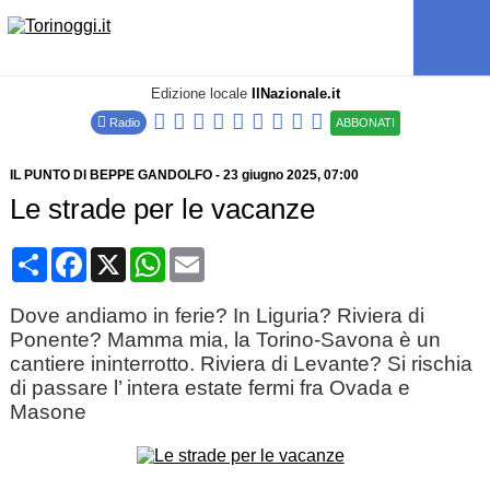
Edizione locale
IlNazionale.it
Radio
ABBONATI
IL PUNTO DI BEPPE GANDOLFO
-
23 giugno 2025
, 07:00
Le strade per le vacanze
Condividi
Facebook
X
WhatsApp
Email
Dove andiamo in ferie? In Liguria? Riviera di
Ponente? Mamma mia, la Torino-Savona è un
cantiere ininterrotto. Riviera di Levante? Si rischia
di passare l’ intera estate fermi fra Ovada e
Masone