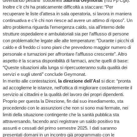
diventando pesanti” sottolinea
Sabrina Geymonat
(rsu Fp Cgil).
Inoltre c’è chi ha praticamente difficoltà a staccare: “Per
recuperare le liste d’attesa in sala operatoria, si lavora in maniera
continuativa e c’è chi non riesce ad avere un attimo di riposo”. Un
altro problema riguarda l’emergenza caldo, sia all’interno delle
strutture ospedaliere e ambulatoriali sia per l’afflusso di persone
con problematiche legate alle alte temperature: “Durante i picchi di
caldo e di freddo ci sono piani che prevedono maggior numero di
personale e turnazioni per affrontare l’afflusso crescente”. Altro
aspetto è la scarsa disponibilità di farmaci, anche quelli di base:
“Queste situazioni alla lunga si ripercuoteranno sulla qualità dei
servizi e sugli utenti” conclude Geymonat.
In merito alle contestazioni,
la direzione dell’Asl
si dice: “pronta
ad accoglierne le istanze, nell’ottica di migliorare costantemente il
servizio ai cittadini e la qualità del lavoro dei propri dipendenti.
Proprio per questa la Direzione, fin dal suo insediamento, sta
procedendo con le assunzioni che non si sono mai fermate, nei
limiti della situazione contingente che la sanità pubblica sta
attraversando, facendo anzi registrare un saldo positivo tra
assunti e cessati del primo semestre 2025. I dati saranno
presentati domani in un incontro già programmato con le