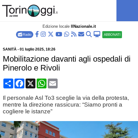
Edizione locale
IlNazionale.it
Radio
ABBONATI
SANITÀ
-
01 luglio 2025
, 18:26
Mobilitazione davanti agli ospedali di
Pinerolo e Rivoli
Condividi
Facebook
X
WhatsApp
Email
Il personale Asl To3 sceglie la via della protesta,
mentre la direzione rassicura: “Siamo pronti a
cogliere le istanze”