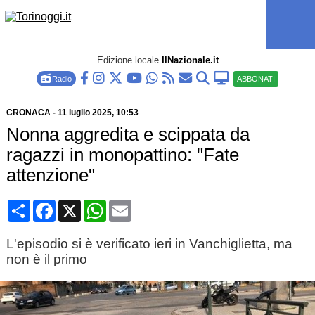
Edizione locale
IlNazionale.it
Radio
ABBONATI
CRONACA
-
11 luglio 2025
, 10:53
Nonna aggredita e scippata da
ragazzi in monopattino: "Fate
attenzione"
Condividi
Facebook
X
WhatsApp
Email
L'episodio si è verificato ieri in Vanchiglietta, ma
non è il primo