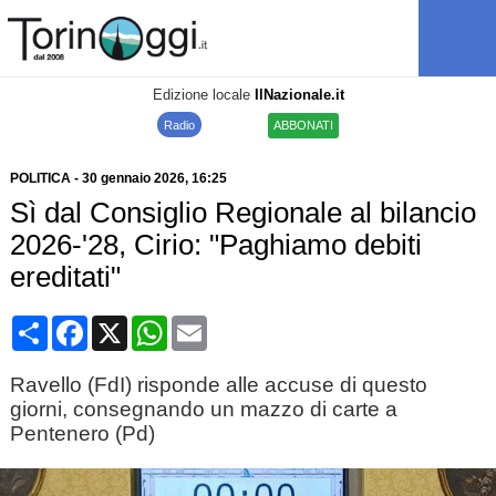
Edizione locale
IlNazionale.it
Radio
ABBONATI
POLITICA
-
30 gennaio 2026
, 16:25
Sì dal Consiglio Regionale al bilancio
2026-'28, Cirio: "Paghiamo debiti
ereditati"
Condividi
Facebook
X
WhatsApp
Email
Ravello (FdI) risponde alle accuse di questo
giorni, consegnando un mazzo di carte a
Pentenero (Pd)