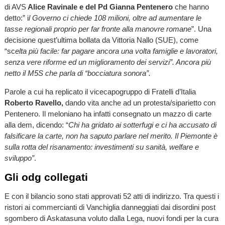
di AVS
Alice Ravinale e del Pd Gianna Pentenero
che hanno
detto:” i
l Governo ci chiede 108 milioni, oltre ad aumentare le
tasse regionali proprio per far fronte alla manovre romane
”. Una
decisione quest’ultima bollata da Vittoria Nallo (SUE), come
“sc
elta più facile: far pagare ancora una volta famiglie e lavoratori,
senza vere riforme ed un miglioramento dei servizi”. Ancora più
netto il M5S che parla di “bocciatura sonora”.
Parole a cui ha replicato il vicecapogruppo di Fratelli d’Italia
Roberto Ravello,
dando vita anche ad un protesta/siparietto con
Pentenero. Il meloniano ha infatti consegnato un mazzo di carte
alla dem, dicendo: “
Chi ha gridato ai sotterfugi e ci ha accusato di
falsificare la carte, non ha saputo parlare nel merito. Il Piemonte è
sulla rotta del risanamento: investimenti su sanità, welfare e
sviluppo”
.
Gli odg collegati
E con il bilancio sono stati approvati 52 atti di indirizzo. Tra questi i
ristori ai commercianti di Vanchiglia danneggiati dai disordini post
sgombero di Askatasuna voluto dalla Lega, nuovi fondi per la cura