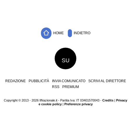
HOME
INDIETRO
SU
REDAZIONE
PUBBLICITÀ
INVIA COMUNICATO
SCRIVI AL DIRETTORE
RSS
PREMIUM
Copyright © 2013 - 2026 IlNazionale.it - Partita Iva: IT 03401570043 -
Credits
|
Privacy
e cookie policy
|
Preferenze privacy