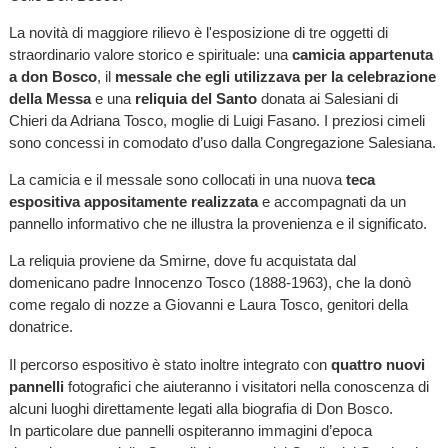
La novità di maggiore rilievo è l'esposizione di tre oggetti di
straordinario valore storico e spirituale: una
camicia appartenuta
a don Bosco
, il
messale che egli utilizzava per la celebrazione
della Messa
e una
reliquia del Santo
donata ai Salesiani di
Chieri da Adriana Tosco, moglie di Luigi Fasano. I preziosi cimeli
sono concessi in comodato d’uso dalla Congregazione Salesiana.
La camicia e il messale sono collocati in una nuova
teca
espositiva appositamente realizzata
e accompagnati da un
pannello informativo che ne illustra la provenienza e il significato.
La reliquia proviene da Smirne, dove fu acquistata dal
domenicano padre Innocenzo Tosco (1888-1963), che la donò
come regalo di nozze a Giovanni e Laura Tosco, genitori della
donatrice.
Il percorso espositivo è stato inoltre integrato con
quattro nuovi
pannelli
fotografici che aiuteranno i visitatori nella conoscenza di
alcuni luoghi direttamente legati alla biografia di Don Bosco.
In particolare due pannelli ospiteranno immagini d’epoca