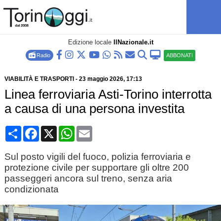
Edizione locale
IlNazionale.it
Radio
ABBONATI
VIABILITÀ E TRASPORTI
-
23 maggio 2026
, 17:13
Linea ferroviaria Asti-Torino interrotta
a causa di una persona investita
Condividi
Facebook
X
WhatsApp
Email
Sul posto vigili del fuoco, polizia ferroviaria e
protezione civile per supportare gli oltre 200
passeggeri ancora sul treno, senza aria
condizionata