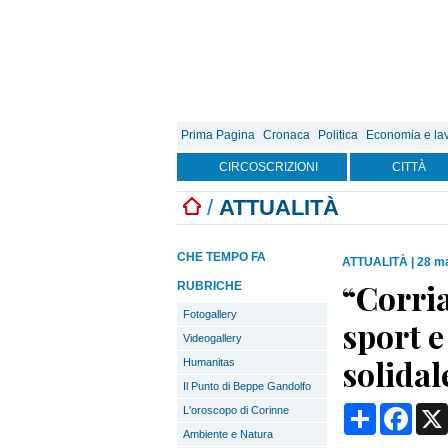
Prima Pagina
Cronaca
Politica
Economia e la
CIRCOSCRIZIONI
CITTÀ
/
ATTUALITÀ
CHE TEMPO FA
ATTUALITÀ
|
28 ma
“Corri
RUBRICHE
Fotogallery
sport e
Videogallery
solidal
Humanitas
Il Punto di Beppe Gandolfo
Condividi
Face
L'oroscopo di Corinne
Ambiente e Natura