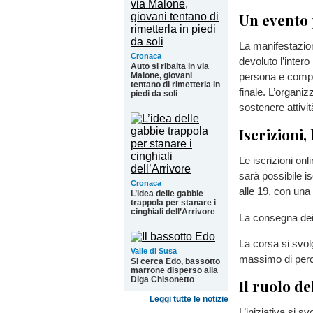
Un evento 
La manifestazion
Cronaca
devoluto l’intero
Auto si ribalta in via
persona e compre
Malone, giovani
tentano di rimetterla in
finale. L’organiz
piedi da soli
sostenere attivit
Iscrizioni,
Le iscrizioni on
sarà possibile is
Cronaca
alle 19, con una
L’idea delle gabbie
trappola per stanare i
cinghiali dell’Arrivore
La consegna dei p
La corsa si svo
Valle di Susa
massimo di perco
Si cerca Edo, bassotto
marrone disperso alla
Diga Chisonetto
Il ruolo de
Leggi tutte le notizie
L’iniziativa si s