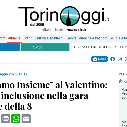
Edizione locale
IlNazionale.it
voro
Attualità
Eventi
Cultura e spettacoli
Sanità
Viabilità e trasporti
Scuola e f
CHIVASSO
PINEROLESE
SETTI
SPORT
Radio
ggio 2026, 17:17
IN B
amo Insieme” al Valentino:
v
Par
 inclusione nella gara
Pro
son
e della 8
book
X
Print
WhatsApp
Email
Met
fin