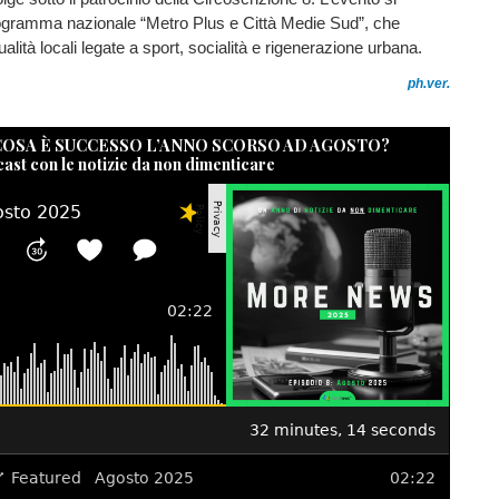
rogramma nazionale “Metro Plus e Città Medie Sud”, che
alità locali legate a sport, socialità e rigenerazione urbana.
ph.ver.
 COSA È SUCCESSO L’ANNO SCORSO AD AGOSTO?
cast con le notizie da non dimenticare