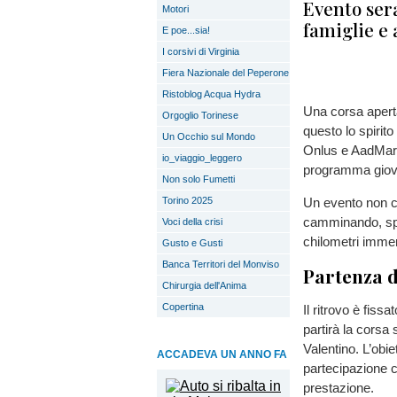
Evento sera
Motori
famiglie e 
E poe...sia!
I corsivi di Virginia
Fiera Nazionale del Peperone
Ristoblog Acqua Hydra
Una corsa aperta 
Orgoglio Torinese
questo lo spirito
Un Occhio sul Mondo
Onlus e AadMarat
io_viaggio_leggero
programma gioved
Non solo Fumetti
Torino 2025
Un evento non co
camminando, sp
Voci della crisi
chilometri imme
Gusto e Gusti
Banca Territori del Monviso
Partenza d
Chirurgia dell'Anima
Copertina
Il ritrovo è fiss
partirà la corsa
Valentino. L’obie
ACCADEVA UN ANNO FA
partecipazione co
prestazione.