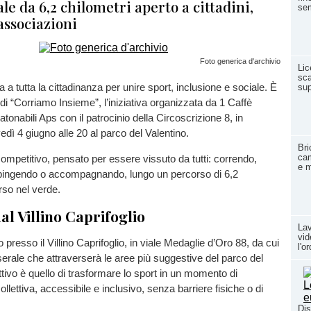
le da 6,2 chilometri aperto a cittadini,
se
associazioni
Foto generica d'archivio
Lic
sca
a tutta la cittadinanza per unire sport, inclusione e sociale. È
sup
 di “Corriamo Insieme”, l’iniziativa organizzata da 1 Caffè
onabili Aps con il patrocinio della Circoscrizione 8, in
ì 4 giugno alle 20 al parco del Valentino.
Bri
ca
mpetitivo, pensato per essere vissuto da tutti: correndo,
e m
ingendo o accompagnando, lungo un percorso di 6,2
rso nel verde.
al Villino Caprifoglio
Lav
vid
ato presso il Villino Caprifoglio, in viale Medaglie d’Oro 88, da cui
l'o
 serale che attraverserà le aree più suggestive del parco del
ttivo è quello di trasformare lo sport in un momento di
llettiva, accessibile e inclusivo, senza barriere fisiche o di
Dis