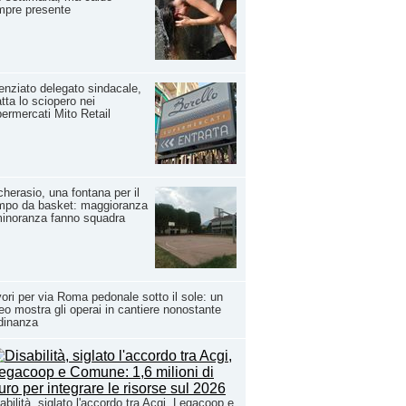
mpre presente
enziato delegato sindacale,
tta lo sciopero nei
ermercati Mito Retail
cherasio, una fontana per il
mpo da basket: maggioranza
inoranza fanno squadra
ori per via Roma pedonale sotto il sole: un
eo mostra gli operai in cantiere nonostante
rdinanza
abilità, siglato l'accordo tra Acgi, Legacoop e