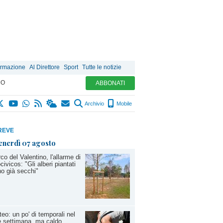
ormazione
Al Direttore
Sport
Tutte le notizie
MO
ABBONATI
Archivio
Mobile
REVE
enerdì 07 agosto
co del Valentino, l'allarme di
civicos: "Gli alberi piantati
o già secchi"
eo: un po' di temporali nel
e settimana, ma caldo