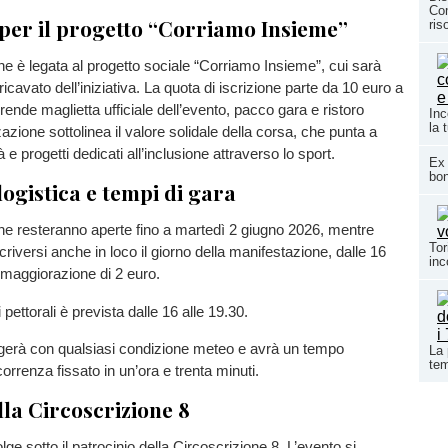
Com
per il progetto “Corriamo Insieme”
ris
e è legata al progetto sociale “Corriamo Insieme”, cui sarà
 ricavato dell’iniziativa. La quota di iscrizione parte da 10 euro a
nde maglietta ufficiale dell’evento, pacco gara e ristoro
Inc
la 
zazione sottolinea il valore solidale della corsa, che punta a
à e progetti dedicati all’inclusione attraverso lo sport.
Ex 
bon
 logistica e tempi di gara
line resteranno aperte fino a martedì 2 giugno 2026, mentre
Tor
criversi anche in loco il giorno della manifestazione, dalle 16
inc
 maggiorazione di 2 euro.
ettorali è prevista dalle 16 alle 19.30.
lgerà con qualsiasi condizione meteo e avrà un tempo
La 
tem
rrenza fissato in un’ora e trenta minuti.
lla Circoscrizione 8
volge sotto il patrocinio della Circoscrizione 8. L’evento si