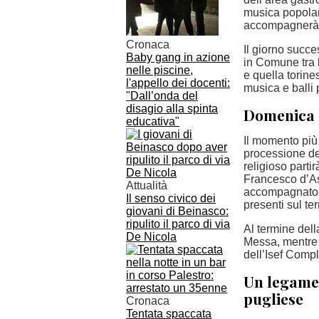
musica popolar
accompagnerà l
Cronaca
Il giorno succe
Baby gang in azione
in Comune tra 
nelle piscine,
e quella torine
l'appello dei docenti:
musica e balli 
"Dall’onda del
disagio alla spinta
Domenica l
educativa"
Il momento più
processione ded
religioso parti
Francesco d’Ass
Attualità
accompagnato d
Il senso civico dei
presenti sul terr
giovani di Beinasco:
ripulito il parco di via
Al termine dell
De Nicola
Messa, mentre i
dell’Isef Comp
Un legame 
pugliese
Cronaca
Tentata spaccata