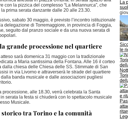
La p
e con la pizzica del complesso “La Melannurca”, che
suol
a prima serata danzante dalle 20 alle 23.30.
gio
ssivo, sabato 30 maggio, è previsto l’incontro istituzionale
la delegazione di Torremaggiore, in provincia di Foggia,
se, seguito dal pranzo sociale e da una nuova serata di
popolari.
a grande processione nel quartiere
Sicc
le r
 atteso sarà domenica 31 maggio con la tradizionale
icata a Maria santissima della Fontana. Alle 16 il corteo
rà dalla chiesa delle Chiesa delle SS. Stimmate di San
Nott
isi in via Livorno e attraverserà le strade del quartiere
Tori
alla banda musicale e dalle associazioni pugliesi
dell
itorio.
a processione, alle 18.30, verrà celebrata la Santa
n serata la festa si chiuderà con lo spettacolo musicale
Past
lesso Musicale.
atta
storico tra Torino e la comunità
rita
Legg