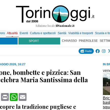
Edizione locale
IlNazionale.it
voro
Attualità
Eventi
Cultura e spettacoli
Sanità
Viabilità e trasporti
Scuola e f
CHIVASSO
PINEROLESE
SETTI
SPORT
Radio
AGGIO 2026, 16:27
IN B
one, bombette e pizzica: San
ven
elebra Maria Santissima della
book
X
Print
WhatsApp
Email
Bric
bas
copre la tradizione pugliese e
squ