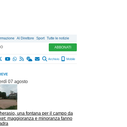
ormazione
Al Direttore
Sport
Tutte le notizie
MO
ABBONATI
Archivio
Mobile
REVE
erdì 07 agosto
herasio, una fontana per il campo da
ket: maggioranza e minoranza fanno
adra