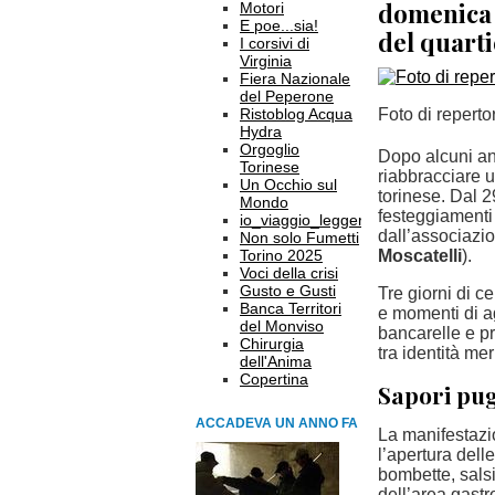
domenica i
Motori
E poe...sia!
del quart
I corsivi di
Virginia
Fiera Nazionale
del Peperone
Ristoblog Acqua
Foto di reperto
Hydra
Orgoglio
Dopo alcuni ann
Torinese
riabbracciare u
Un Occhio sul
torinese. Dal 
Mondo
festeggiamenti
io_viaggio_leggero
dall’associazio
Non solo Fumetti
Torino 2025
Moscatelli
).
Voci della crisi
Gusto e Gusti
Tre giorni di c
Banca Territori
e momenti di a
del Monviso
bancarelle e pr
Chirurgia
tra identità mer
dell'Anima
Copertina
Sapori pug
ACCADEVA UN ANNO FA
La manifestazi
l’apertura delle
bombette, salsi
dell’area gastr