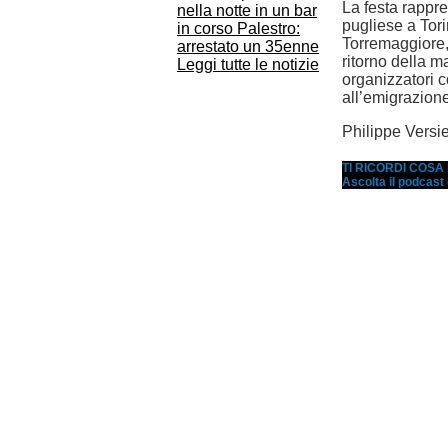
La festa rappr
nella notte in un bar
pugliese a Tori
in corso Palestro:
Torremaggiore, 
arrestato un 35enne
ritorno della m
Leggi tutte le notizie
organizzatori c
all’emigrazion
Philippe Versie
TI RICORDI COS
Ascolta il podcast