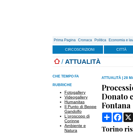
Prima Pagina
Cronaca
Politica
Economia e la
CIRCOSCRIZIONI
CITTÀ
/
ATTUALITÀ
CHE TEMPO FA
ATTUALITÀ
|
28 M
Processi
RUBRICHE
Fotogallery
Donato c
Videogallery
Humanitas
Fontana
Il Punto di Beppe
Gandolfo
Condividi
Face
L'oroscopo di
Corinne
Ambiente e
Torino ris
Natura