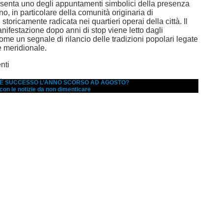
esenta uno degli appuntamenti simbolici della presenza
no, in particolare della comunità originaria di
storicamente radicata nei quartieri operai della città. Il
anifestazione dopo anni di stop viene letto dagli
ome un segnale di rilancio delle tradizioni popolari legate
e meridionale.
nti
A È SUCCESSO L’ANNO SCORSO AD AGOSTO?
 con le notizie da non dimenticare