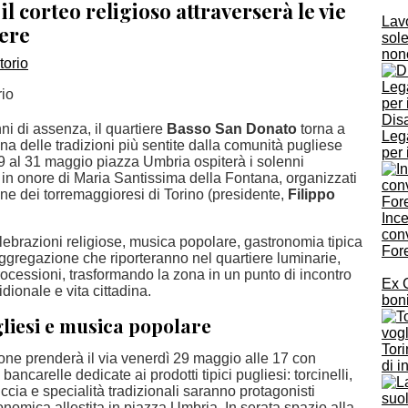
l corteo religioso attraverserà le vie
Lavo
iere
sole
non
rio
Disa
i di assenza, il quartiere
Basso San Donato
torna a
Leg
na delle tradizioni più sentite dalla comunità pugliese
per 
29 al 31 maggio piazza Umbria ospiterà i solenni
 in onore di Maria Santissima della Fontana, organizzati
ne dei torremaggioresi di Torino (presidente,
Filippo
Ince
conv
elebrazioni religiose, musica popolare, gastronomia tipica
For
ggregazione che riporteranno nel quartiere luminarie,
ocessioni, trasformando la zona in un punto di incontro
Ex 
idionale e vita cittadina.
boni
liesi e musica popolare
Tori
one prenderà il via venerdì 29 maggio alle 17 con
di i
 bancarelle dedicate ai prodotti tipici pugliesi: torcinelli,
ccia e specialità tradizionali saranno protagonisti
onomica allestita in piazza Umbria. In serata spazio alla