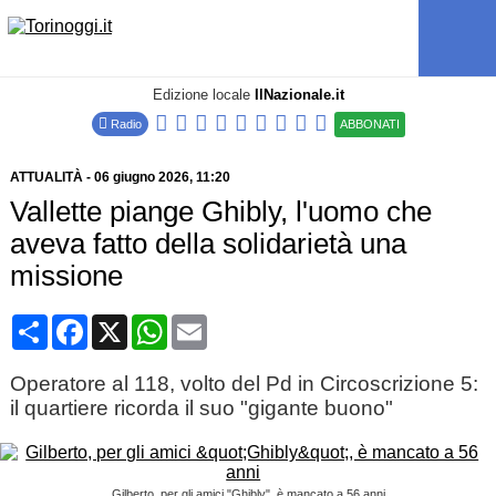
Edizione locale
IlNazionale.it
Radio
ABBONATI
ATTUALITÀ
-
06 giugno 2026
, 11:20
Vallette piange Ghibly, l'uomo che
aveva fatto della solidarietà una
missione
Condividi
Facebook
X
WhatsApp
Email
Operatore al 118, volto del Pd in Circoscrizione 5:
il quartiere ricorda il suo "gigante buono"
Gilberto, per gli amici "Ghibly", è mancato a 56 anni