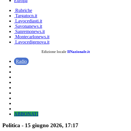
Europa
Rubriche
Targatocn.it
Lavocediasti.it
Savonanews.it
Sanremonews.it
Montecarlonews.it
Lavocedigenova.it
Edizione locale
IlNazionale.it
Radio
ABBONATI
Politica
-
15 giugno 2026
, 17:17