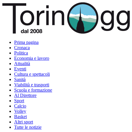
Prima pagina
Cronaca
Politica
Economia e lavoro
Attualità
Eventi
Cultura e spettacoli
Sanità
Viabilità e trasporti
Scuola e formazione
Al Direttore
Sport
Calcio
Volley
Basket
Altri sport
Tutte le notizie