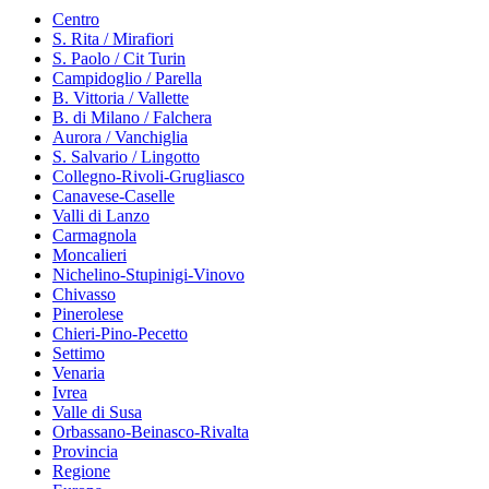
Centro
S. Rita / Mirafiori
S. Paolo / Cit Turin
Campidoglio / Parella
B. Vittoria / Vallette
B. di Milano / Falchera
Aurora / Vanchiglia
S. Salvario / Lingotto
Collegno-Rivoli-Grugliasco
Canavese-Caselle
Valli di Lanzo
Carmagnola
Moncalieri
Nichelino-Stupinigi-Vinovo
Chivasso
Pinerolese
Chieri-Pino-Pecetto
Settimo
Venaria
Ivrea
Valle di Susa
Orbassano-Beinasco-Rivalta
Provincia
Regione