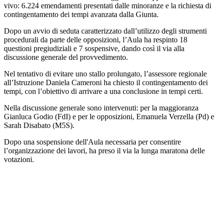
vivo: 6.224 emendamenti presentati dalle minoranze e la richiesta di
contingentamento dei tempi avanzata dalla Giunta.
Dopo un avvio di seduta caratterizzato dall’utilizzo degli strumenti
procedurali da parte delle opposizioni, l’Aula ha respinto 18
questioni pregiudiziali e 7 sospensive, dando così il via alla
discussione generale del provvedimento.
Nel tentativo di evitare uno stallo prolungato, l’assessore regionale
all’Istruzione Daniela Cameroni ha chiesto il contingentamento dei
tempi, con l’obiettivo di arrivare a una conclusione in tempi certi.
Nella discussione generale sono intervenuti: per la maggioranza
Gianluca Godio (FdI) e per le opposizioni, Emanuela Verzella (Pd) e
Sarah Disabato (M5S).
Dopo una sospensione dell'Aula necessaria per consentire
l’organizzazione dei lavori, ha preso il via la lunga maratona delle
votazioni.
Il centrodestra difende la riforma, sostenendo che le modifiche
proposte puntano ad ampliare la platea dei beneficiari e rafforzare il
sostegno alle famiglie, attraverso l’adeguamento delle soglie Isee e
l’incremento dei contributi.