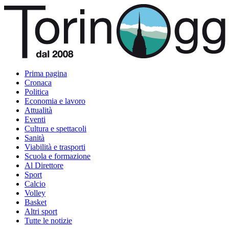
Prima pagina
Cronaca
Politica
Economia e lavoro
Attualità
Eventi
Cultura e spettacoli
Sanità
Viabilità e trasporti
Scuola e formazione
Al Direttore
Sport
Calcio
Volley
Basket
Altri sport
Tutte le notizie