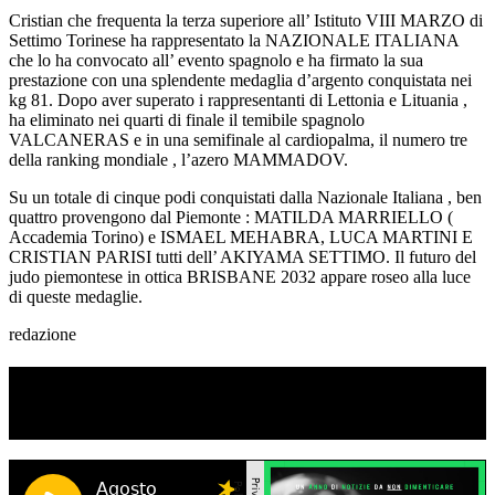
Cristian che frequenta la terza superiore all’ Istituto VIII MARZO di
Settimo Torinese ha rappresentato la NAZIONALE ITALIANA
che lo ha convocato all’ evento spagnolo e ha firmato la sua
prestazione con una splendente medaglia d’argento conquistata nei
kg 81. Dopo aver superato i rappresentanti di Lettonia e Lituania ,
ha eliminato nei quarti di finale il temibile spagnolo
VALCANERAS e in una semifinale al cardiopalma, il numero tre
della ranking mondiale , l’azero MAMMADOV.
Su un totale di cinque podi conquistati dalla Nazionale Italiana , ben
quattro provengono dal Piemonte : MATILDA MARRIELLO (
Accademia Torino) e ISMAEL MEHABRA, LUCA MARTINI E
CRISTIAN PARISI tutti dell’ AKIYAMA SETTIMO. Il futuro del
judo piemontese in ottica BRISBANE 2032 appare roseo alla luce
di queste medaglie.
redazione
TI RICORDI COSA È SUCCESSO L’ANNO
SCORSO AD AGOSTO?
Ascolta il podcast con le notizie da non dimenticare