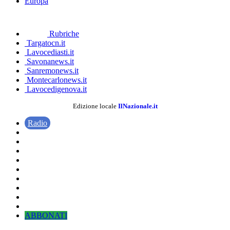
Europa
Rubriche
Targatocn.it
Lavocediasti.it
Savonanews.it
Sanremonews.it
Montecarlonews.it
Lavocedigenova.it
Edizione locale
IlNazionale.it
Radio
ABBONATI