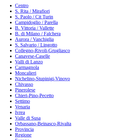
Centro
S. Rita / Mirafiori
S. Paolo / Cit Turin
Campidoglio / Parella
B. Vittoria / Vallette
B. di Milano / Falchera
Aurora / Vanchiglia
S. Salvario / Lingotto
Collegno-Rivoli-Grugliasco
Canavese-Caselle
Valli di Lanzo
Carmagnola
Moncalieri
Nichelino-Stupinigi-Vinovo
Chivasso
Pinerolese
Chieri-Pino-Pecetto
Settimo
Venaria
Ivrea
Valle di Susa
Orbassano-Beinasco-Rivalta
Provincia
Regione