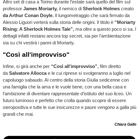
Altro set di casa a Torino durante l’estate sarà quello del film sul
professor
James Moriarty,
il nemico di
Sherlock Holmes
creato
da Arthur Conan Doyle.
Il lungometraggio che sarà firmato da
Alessio Liguori verterà sulla storia delle origini. Il titolo è
“Moriarty
Rising: A Sherlock Holmes Tale”,
ma oltre a questo poco si sa. I
dettagli infatti restano ancora top secret, sia per l’ambientazione
sia su chi vestirà i panni di Moriarty.
"Così all'improvviso"
Infine, si girà anche per
“Così all'improvviso”,
film diretto
da
Salvatore Allocca
e le cui riprese si svolgeranno a luglio nel
capoluogo sabaudo. Al centro della storia Giulia sedicenne con
una famiglia che la ama e le vuole bene, con una bella casa e
l’ambizione di diventare rappresentate d’istituto del suo liceo. Un
futuro luminoso e perfetto che crolla quando scopre di essere
sieropositiva e tutte le sue insicurezze e paure vengono a galla più
grandi che mai.
Chiara Gallo