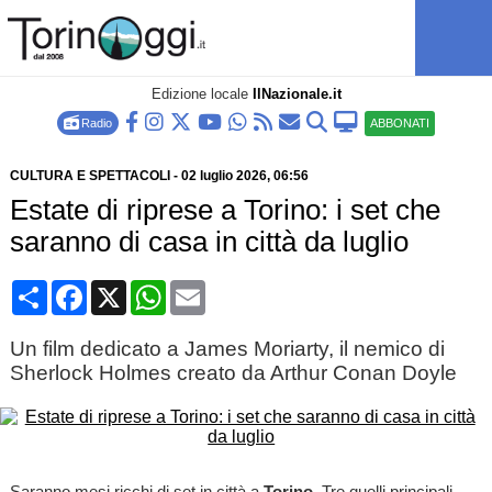
Edizione locale
IlNazionale.it
Radio
ABBONATI
CULTURA E SPETTACOLI
-
02 luglio 2026
, 06:56
Estate di riprese a Torino: i set che
saranno di casa in città da luglio
Condividi
Facebook
X
WhatsApp
Email
Un film dedicato a James Moriarty, il nemico di
Sherlock Holmes creato da Arthur Conan Doyle
Saranno mesi ricchi di set in città a
Torino.
Tre quelli principali