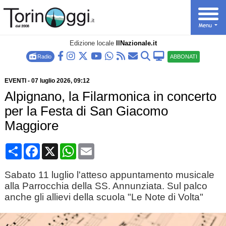
Edizione locale
IlNazionale.it
Radio
ABBONATI
EVENTI
-
07 luglio 2026
, 09:12
Alpignano, la Filarmonica in concerto
per la Festa di San Giacomo
Maggiore
Condividi
Facebook
X
WhatsApp
Email
Sabato 11 luglio l'atteso appuntamento musicale
alla Parrocchia della SS. Annunziata. Sul palco
anche gli allievi della scuola "Le Note di Volta"