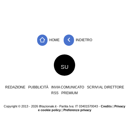
HOME
INDIETRO
SU
REDAZIONE
PUBBLICITÀ
INVIA COMUNICATO
SCRIVI AL DIRETTORE
RSS
PREMIUM
Copyright © 2013 - 2026 IlNazionale.it - Partita Iva: IT 03401570043 -
Credits
|
Privacy
e cookie policy
|
Preferenze privacy