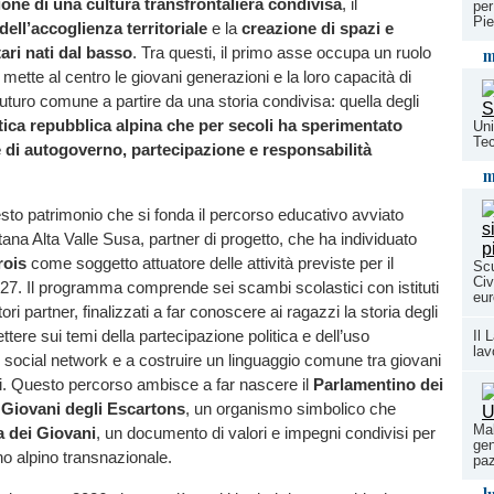
one di una cultura transfrontaliera condivisa
, il
per
Pi
ell’accoglienza territoriale
e la
creazione di spazi e
ari nati dal basso
. Tra questi, il primo asse occupa un ruolo
m
mette al centro le giovani generazioni e la loro capacità di
turo comune a partire da una storia condivisa: quella degli
tica repubblica alpina che per secoli ha sperimentato
Uni
Tec
 di autogoverno, partecipazione e responsabilità
m
sto patrimonio che si fonda il percorso educativo avviato
ana Alta Valle Susa, partner di progetto, che ha individuato
rois
come soggetto attuatore delle attività previste per il
Scu
Civ
27. Il programma comprende sei scambi scolastici con istituti
eur
tori partner, finalizzati a far conoscere ai ragazzi la storia degli
ettere sui temi della partecipazione politica e dell’uso
Il 
lav
social network e a costruire un linguaggio comune tra giovani
esi. Questo percorso ambisce a far nascere il
Parlamentino dei
 Giovani degli Escartons
, un organismo simbolico che
Mal
a dei Giovani
, un documento di valori e impegni condivisi per
gen
ino alpino transnazionale.
paz