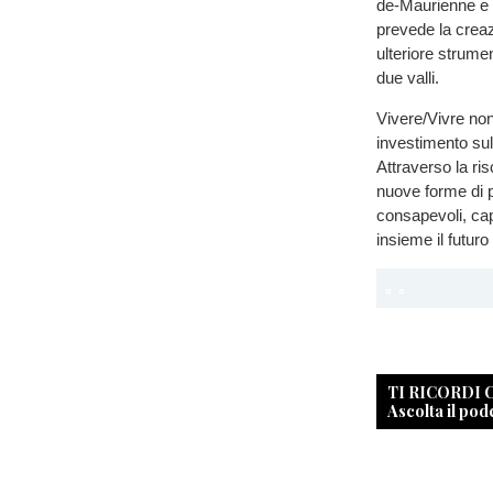
de-Maurienne e
prevede la creaz
ulteriore strumen
due valli.
Vivere/Vivre no
investimento sul
Attraverso la ri
nuove forme di p
consapevoli, capa
insieme il futuro 
TI RICORDI
Ascolta il pod