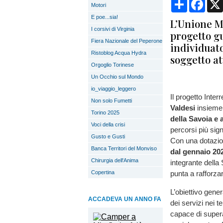
Condividi
Face
Motori
E poe...sia!
L’Unione Mo
I corsivi di Virginia
progetto gu
Fiera Nazionale del Peperone
individuato
Ristoblog Acqua Hydra
soggetto at
Orgoglio Torinese
Un Occhio sul Mondo
io_viaggio_leggero
Il progetto Inter
Non solo Fumetti
Valdesi
insieme
Torino 2025
della Savoia e 
Voci della crisi
percorsi più sign
Gusto e Gusti
Con una dotazion
Banca Territori del Monviso
dal gennaio 20
Chirurgia dell'Anima
integrante della 
Copertina
punta a rafforzar
L’obiettivo gener
ACCADEVA UN ANNO FA
dei servizi nei 
capace di superar