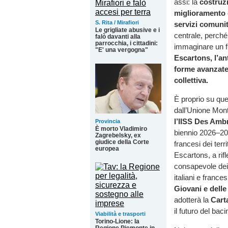
assi: la
costruzi
miglioramento d
S. Rita / Mirafiori
servizi comunit
Le grigliate abusive e i
centrale, perché 
falò davanti alla
parrocchia, i cittadini:
immaginare un fu
"E' una vergogna"
Escartons, l’an
forme avanzate
collettiva.
È proprio su que
dall’Unione Mont
l’IISS Des Amb
Provincia
È morto Vladimiro
biennio 2026–20
Zagrebelsky, ex
giudice della Corte
francesi dei terri
europea
Escartons, a rifl
consapevole dei 
italiani e franc
Giovani e delle
adotterà la
Cart
il futuro del bac
Viabilità e trasporti
Torino-Lione: la