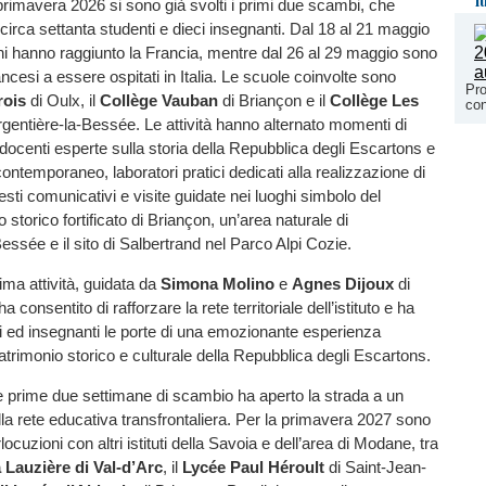
l
primavera 2026 si sono già svolti i primi due scambi, che
circa settanta studenti e dieci insegnanti. Dal 18 al 21 maggio
liani hanno raggiunto la Francia, mentre dal 26 al 29 maggio sono
 francesi a essere ospitati in Italia. Le scuole coinvolte sono
Pr
rois
di Oulx, il
Collège Vauban
di Briançon e il
Collège Les
con
rgentière-la-Bessée. Le attività hanno alternato momenti di
ocenti esperte sulla storia della Repubblica degli Escartons e
ontemporaneo, laboratori pratici dedicati alla realizzazione di
sti comunicativi e visite guidate nei luoghi simbolo del
tro storico fortificato di Briançon, un’area naturale di
essée e il sito di Salbertrand nel Parco Alpi Cozie.
ima attività, guidata da
Simona Molino
e
Agnes Dijoux
di
consentito di rafforzare la rete territoriale dell’istituto e ha
i ed insegnanti le porte di una emozionante esperienza
trimonio storico e culturale della Repubblica degli Escartons.
e prime due settimane di scambio ha aperto la strada a un
a rete educativa transfrontaliera. Per la primavera 2027 sono
rlocuzioni con altri istituti della Savoia e dell’area di Modane, tra
 Lauzière di Val-d’Arc
, il
Lycée Paul Héroult
di Saint-Jean-