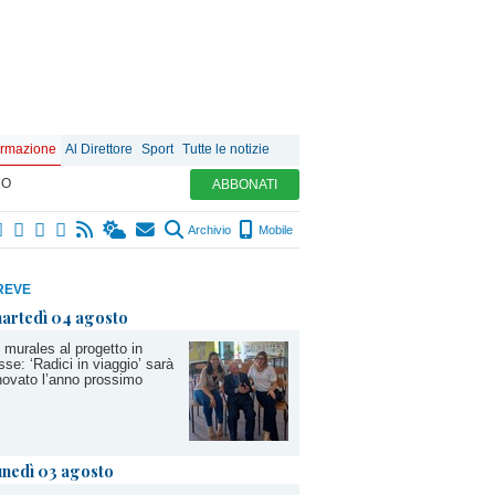
ormazione
Al Direttore
Sport
Tutte le notizie
MO
ABBONATI
Archivio
Mobile
REVE
artedì 04 agosto
 murales al progetto in
sse: ‘Radici in viaggio’ sarà
novato l’anno prossimo
unedì 03 agosto