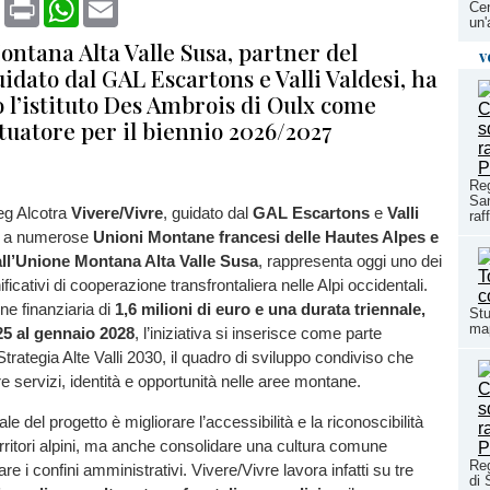
book
X
Print
WhatsApp
Email
Cen
un'
ntana Alta Valle Susa, partner del
v
idato dal GAL Escartons e Valli Valdesi, ha
 l’istituto Des Ambrois di Oulx come
tuatore per il biennio 2026/2027
Reg
San
reg Alcotra
Vivere/Vivre
, guidato dal
GAL Escartons
e
Valli
raf
 a numerose
Unioni Montane francesi delle Hautes Alpes e
all’Unione Montana Alta Valle Susa
, rappresenta oggi uno dei
ificativi di cooperazione transfrontaliera nelle Alpi occidentali.
e finanziaria di
1,6 milioni di euro e una durata triennale,
Stu
map
25 al gennaio 2028
, l’iniziativa si inserisce come parte
Strategia Alte Valli 2030, il quadro di sviluppo condiviso che
e servizi, identità e opportunità nelle aree montane.
ale del progetto è migliorare l’accessibilità e la riconoscibilità
territori alpini, ma anche consolidare una cultura comune
Re
e i confini amministrativi. Vivere/Vivre lavora infatti su tre
di 