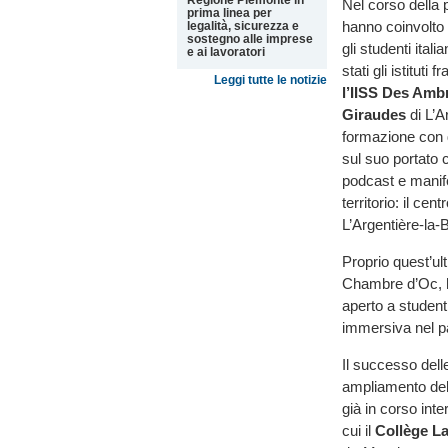
Regione Piemonte in
Nel corso della 
prima linea per
hanno coinvolto 
legalità, sicurezza e
sostegno alle imprese
gli studenti ita
e ai lavoratori
stati gli istituti
Leggi tutte le notizie
l’IISS Des Amb
Giraudes
di L’A
formazione con d
sul suo portato c
podcast e manife
territorio: il cen
L’Argentière-la-B
Proprio quest’ult
Chambre d’Oc, ha 
aperto a student
immersiva nel pa
Il successo dell
ampliamento dell
già in corso inte
cui il
Collège La