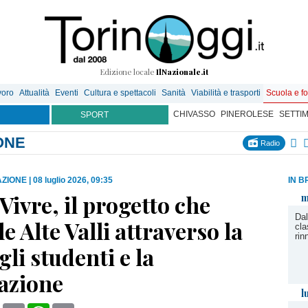
Edizione locale
IlNazionale.it
voro
Attualità
Eventi
Cultura e spettacoli
Sanità
Viabilità e trasporti
Scuola e f
CHIVASSO
PINEROLESE
SETTI
SPORT
ONE
Radio
AZIONE
|
08 luglio 2026, 09:35
IN B
Vivre, il progetto che
m
Dal
le Alte Valli attraverso la
cla
rin
gli studenti e la
azione
l