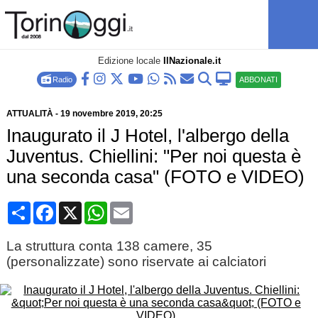
Edizione locale
IlNazionale.it
Radio
ABBONATI
ATTUALITÀ
-
19 novembre 2019
, 20:25
Inaugurato il J Hotel, l'albergo della
Juventus. Chiellini: "Per noi questa è
una seconda casa" (FOTO e VIDEO)
Condividi
Facebook
X
WhatsApp
Email
La struttura conta 138 camere, 35
(personalizzate) sono riservate ai calciatori