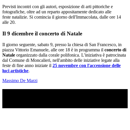
Previsti incontri con gli autori, esposizione di arti pittoriche e
fotografiche, oltre ad un reparto appositamente dedicato alle
feste natalizie. Si comincia il giorno dell'Immacolata, dalle ore 14
alle 20.
Il 9 dicembre il concerto di Natale
Il giorno seguente, sabato 9, presso la chiesa di San Francesco, in
piazza Vittorio Emanuele, alle ore 18 è in programma il
concerto di
Natale
organizzato dalla corale polifonica. L'iniziativa è patrocinata
dal Comune di Moncalieri, nell'ambito delle iniziative legate alla
feste di fine anno iniziate il
25 novembre con l'accensione delle
luci artistiche
.
Massimo De Marzi
TI RICORDI COSA È SUCCESSO L’ANNO
SCORSO AD AGOSTO?
Ascolta il podcast con le notizie da non dimenticare