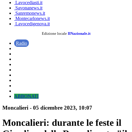
Lavocediasti.it
Savonanews.it
Sanremonews.it
Montecarlonews.it
Lavocedigenova.it
Edizione locale
IlNazionale.it
Radio
ABBONATI
Moncalieri
-
05 dicembre 2023
, 10:07
Moncalieri: durante le feste il