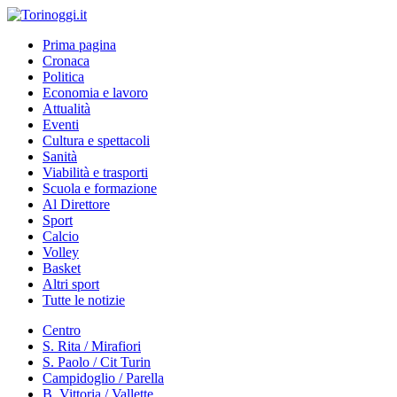
Prima pagina
Cronaca
Politica
Economia e lavoro
Attualità
Eventi
Cultura e spettacoli
Sanità
Viabilità e trasporti
Scuola e formazione
Al Direttore
Sport
Calcio
Volley
Basket
Altri sport
Tutte le notizie
Centro
S. Rita / Mirafiori
S. Paolo / Cit Turin
Campidoglio / Parella
B. Vittoria / Vallette