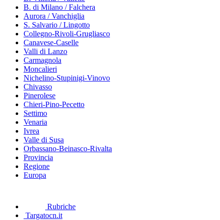
B. di Milano / Falchera
Aurora / Vanchiglia
S. Salvario / Lingotto
Collegno-Rivoli-Grugliasco
Canavese-Caselle
Valli di Lanzo
Carmagnola
Moncalieri
Nichelino-Stupinigi-Vinovo
Chivasso
Pinerolese
Chieri-Pino-Pecetto
Settimo
Venaria
Ivrea
Valle di Susa
Orbassano-Beinasco-Rivalta
Provincia
Regione
Europa
Rubriche
Targatocn.it