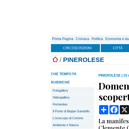
Prima Pagina
Cronaca
Politica
Economia e la
CIRCOSCRIZIONI
CITTÀ
/
PINEROLESE
CHE TEMPO FA
PINEROLESE
|
10 
Domenic
RUBRICHE
Fotogallery
scopert
Videogallery
Humanitas
Condividi
Face
Il Punto di Beppe Gandolfo
L'oroscopo di Corinne
La manifest
Ambiente e Natura
Clemente C