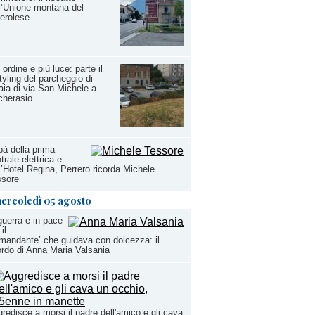
l’Unione montana del
erolese
 ordine e più luce: parte il
tyling del parcheggio di
aia di via San Michele a
cherasio
à della prima
trale elettrica e
l’Hotel Regina, Perrero ricorda Michele
ssore
ercoledì 05 agosto
guerra e in pace
il
mandante’ che guidava con dolcezza: il
ordo di Anna Maria Valsania
redisce a morsi il padre dell'amico e gli cava