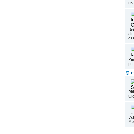
un 
Dai
cim
os
Pin
pri
m
Rif
Gio
L’u
Mol