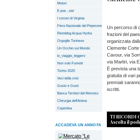
Motori
E poe...sia!
I corsivi di Virginia
Fiera Nazionale del Peperone
Un percorso di c
Ristoblog Acqua Hydra
frazioni del pae
organizzata dal
Orgoglio Torinese
Clemente Corte e
Un Occhio sul Mondo
Cavour, via Sorn
io_viaggio_leggero
via Martiri, via
Non solo Fumetti
È prevista una t
Torino 2025
gratuita di vari 
Voci della crisi
premiati sarann
Gusto e Gusti
iscritti.
Banca Territori del Monviso
Chirurgia dell'Anima
Copertina
TI RICORDI
Ascolta il pod
ACCADEVA UN ANNO FA