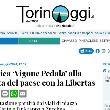
Edizione locale
IlNazionale.it
voro
Attualità
Eventi
Cultura e spettacoli
Sanità
Viabilità e trasporti
Scuola e f
CHIVASSO
PINEROLESE
SETTI
SPORT
Radio
maggio 2024, 12:12
IN B
a ‘Vigone Pedala’ alla
g
I t
a del paese con la Libertas
bri
book
X
Print
WhatsApp
Email
azione partirà dai viali di piazza
In 
orte e farà tappa a Zucchea
Com