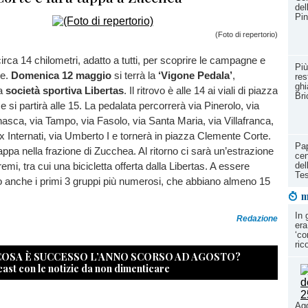
del
Pin
(Foto di repertorio)
irca 14 chilometri, adatto a tutti, per scoprire le campagne e
Più
se.
Domenica 12 maggio
si terrà la
‘Vigone Pedala’
,
res
ghi
la
società sportiva Libertas
. Il ritrovo è alle 14 ai viali di piazza
Bri
 si partirà alle 15. La pedalata percorrerà via Pinerolo, via
asca, via Tampo, via Fasolo, via Santa Maria, via Villafranca,
 Ex Internati, via Umberto I e tornerà in piazza Clemente Corte.
Pap
appa nella frazione di Zucchea. Al ritorno ci sarà un’estrazione
cen
premi, tra cui una bicicletta offerta dalla Libertas. A essere
del
Te
o anche i primi 3 gruppi più numerosi, che abbiano almeno 15
m
In 
Redazione
era 
‘co
ric
 COSA È SUCCESSO L’ANNO SCORSO AD AGOSTO?
cast con le notizie da non dimenticare
Agg