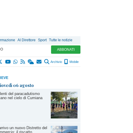
ormazione
Al Direttore
Sport
Tutte le notizie
MO
ABBONATI
Archivio
Mobile
REVE
iovedì 06 agosto
alenti del paracadutismo
llano nel cielo di Cumiana
arrivo un nuovo Distretto del
mercio: il riscatto