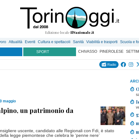
Edizione locale
IlNazionale.it
voro
Attualità
Eventi
Cultura e spettacoli
Sanità
Viabilità e trasporti
Scuola e f
CHIVASSO
PINEROLESE
SETTI
SPORT
Radio
ARCH
O
s
I
10 maggio
v
 alpino, un patrimonio da
g
m
nsigliere uscente, candidato alle Regionali con Fdi, è stato
m
 della legge piemontese che celebra le ‘penne nere’