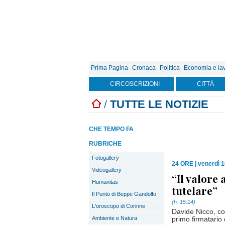
Prima Pagina
Cronaca
Politica
Economia e la
CIRCOSCRIZIONI
CITTÀ
/
TUTTE LE NOTIZIE
CHE TEMPO FA
RUBRICHE
Fotogallery
24 ORE
|
venerdì 
Videogallery
“Il valore
Humanitas
tutelare”
Il Punto di Beppe Gandolfo
(h. 15:14)
L'oroscopo di Corinne
Davide Nicco, co
Ambiente e Natura
primo firmatario