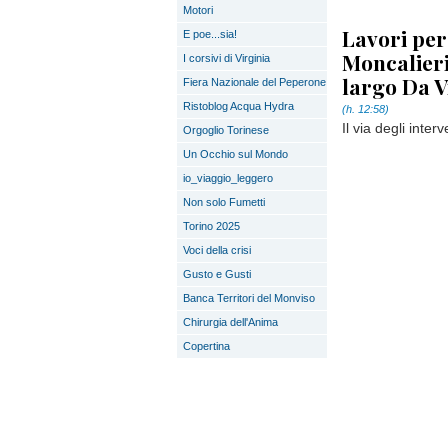
Motori
Lavori per
E poe...sia!
Moncalieri:
I corsivi di Virginia
largo Da V
Fiera Nazionale del Peperone
Ristoblog Acqua Hydra
(h. 12:58)
Il via degli inte
Orgoglio Torinese
Un Occhio sul Mondo
io_viaggio_leggero
Non solo Fumetti
Torino 2025
Voci della crisi
Gusto e Gusti
Banca Territori del Monviso
Chirurgia dell'Anima
Copertina