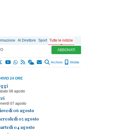
ormazione
Al Direttore
Sport
Tutte le notizie
MO
ABBONATI
Archivio
Mobile
IVIO 24 ORE
ggi
abato 08 agosto
eri
enerdì 07 agosto
iovedì 06 agosto
ercoledì 05 agosto
artedì 04 agosto