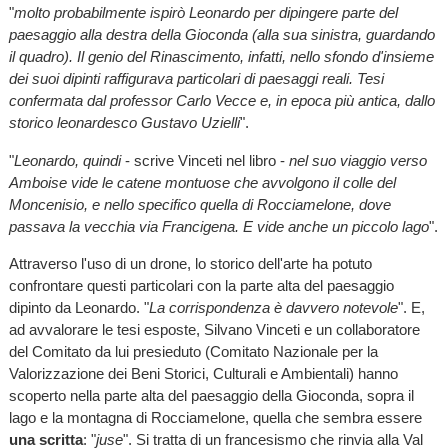
"
molto probabilmente ispirò Leonardo per dipingere parte del
paesaggio alla destra della Gioconda (alla sua sinistra, guardando
il quadro). Il genio del Rinascimento, infatti, nello sfondo d'insieme
dei suoi dipinti raffigurava particolari di paesaggi reali. Tesi
confermata dal professor Carlo Vecce e, in epoca più antica, dallo
storico leonardesco Gustavo Uzielli
".
"
Leonardo, quindi
- scrive Vinceti nel libro -
nel suo viaggio verso
Amboise vide le catene montuose che avvolgono il colle del
Moncenisio, e nello specifico quella di Rocciamelone, dove
passava la vecchia via Francigena. E vide anche un piccolo lago
".
Attraverso l'uso di un drone, lo storico dell'arte ha potuto
confrontare questi particolari con la parte alta del paesaggio
dipinto da Leonardo. "
La corrispondenza è davvero notevole
". E,
ad avvalorare le tesi esposte, Silvano Vinceti e un collaboratore
del Comitato da lui presieduto (Comitato Nazionale per la
Valorizzazione dei Beni Storici, Culturali e Ambientali) hanno
scoperto nella parte alta del paesaggio della Gioconda, sopra il
lago e la montagna di Rocciamelone, quella che sembra essere
una scritta
: "
juse
". Si tratta di un francesismo che rinvia alla Val