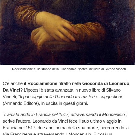
Il Rocciamelone sullo sfondo della Gioconda? L'ipotesi nel libro di Silvano Vinceti
C’è anche
il Rocciamelone
ritratto nella
Gioconda di Leonardo
Da Vinci
? L’ipotesi è stata avanzata in nuovo libro di Silvano
Vinceti, "
Il paesaggio della Gioconda tra misteri e suggestioni
"
(Armando Editore), in uscita in questi giorni.
"
L’artista andò in Francia nel 1517, attraversando il Moncenisio
",
scrive l’autore. Leonardo da Vinci fece il suo ultimo viaggio in
Francia nel 1517, due anni prima della sua morte, percorrendo la
Via Francigena e attraversando il Moncenisio. E così un