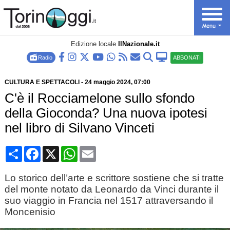
Edizione locale
IlNazionale.it
Radio
ABBONATI
CULTURA E SPETTACOLI
-
24 maggio 2024
, 07:00
C'è il Rocciamelone sullo sfondo
della Gioconda? Una nuova ipotesi
nel libro di Silvano Vinceti
Condividi
Facebook
X
WhatsApp
Email
Lo storico dell’arte e scrittore sostiene che si tratte
del monte notato da Leonardo da Vinci durante il
suo viaggio in Francia nel 1517 attraversando il
Moncenisio