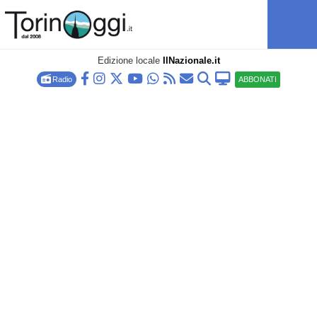
Edizione locale
IlNazionale.it
Radio
ABBONATI