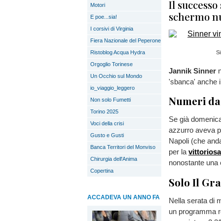
Il successo
Motori
schermo nu
E poe...sia!
I corsivi di Virginia
Fiera Nazionale del Peperone
Ristoblog Acqua Hydra
Si
Orgoglio Torinese
Jannik Sinner
n
Un Occhio sul Mondo
'sbanca' anche i
io_viaggio_leggero
Numeri da 
Non solo Fumetti
Torino 2025
Se già domenica 
Voci della crisi
azzurro aveva po
Gusto e Gusti
Napoli (che and
Banca Territori del Monviso
per la
vittoriosa
Chirurgia dell'Anima
nonostante una 
Copertina
Solo Il Gr
ACCADEVA UN ANNO FA
Nella serata di 
un programma r