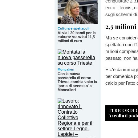
conquistare 2.3
ecco il tennis, c
sugli schermi di
2,5 milioni
Cultura e spettacoli
Al via i 20 bandi per la
cultura: stanziati 11,5
Ma se consider
milioni di euro
spettatori con l’
milioni compless
passato, non han
E c'è da immagin
Moncalieri
Con la nuova
per domenica pos
passerella di corso
Trieste cambia volto la
calcio per l'atto
'porta di accesso' a
Moncalieri
TI RICORDI
Ascolta il pod