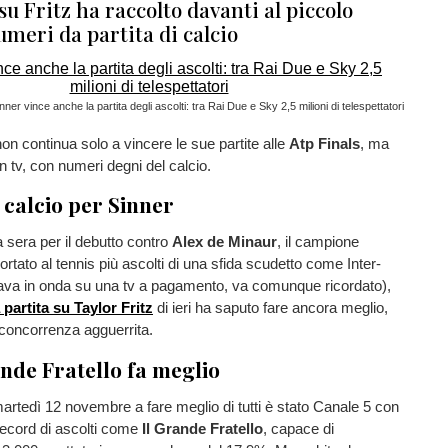
 su Fritz ha raccolto davanti al piccolo
meri da partita di calcio
nner vince anche la partita degli ascolti: tra Rai Due e Sky 2,5 milioni di telespettatori
on continua solo a vincere le sue partite alle
Atp Finals
, ma
n tv, con numeri degni del calcio.
calcio per Sinner
sera per il debutto contro
Alex
de Minaur
, il campione
rtato al tennis più ascolti di una sfida scudetto come Inter-
ava in onda su una tv a pagamento, va comunque ricordato),
 partita su Taylor Fritz
di ieri ha saputo fare ancora meglio,
concorrenza agguerrita.
ande Fratello fa meglio
martedì 12 novembre a fare meglio di tutti è stato Canale 5 con
ecord di ascolti come
Il Grande Fratello
, capace di