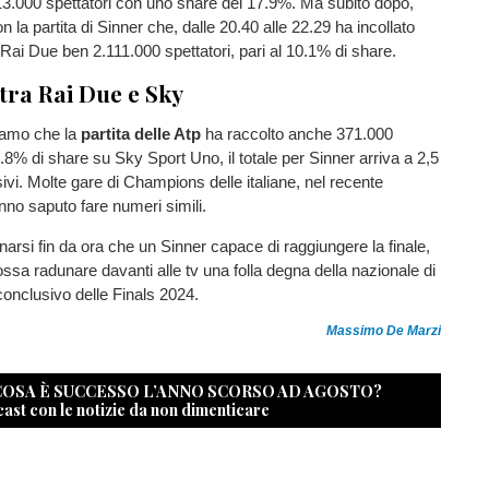
13.000 spettatori con uno share del 17.9%. Ma subito dopo,
on la partita di Sinner che, dalle 20.40 alle 22.29 ha incollato
 Rai Due ben 2.111.000 spettatori, pari al 10.1% di share.
 tra Rai Due e Sky
iamo che la
partita delle Atp
ha raccolto anche 371.000
1.8% di share su Sky Sport Uno, il totale per Sinner arriva a 2,5
ivi. Molte gare di Champions delle italiane, nel recente
no saputo fare numeri simili.
arsi fin da ora che un Sinner capace di raggiungere la finale,
sa radunare davanti alle tv una folla degna della nazionale di
 conclusivo delle Finals 2024.
Massimo De Marzi
 COSA È SUCCESSO L’ANNO SCORSO AD AGOSTO?
cast con le notizie da non dimenticare