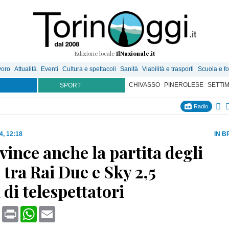
Edizione locale
IlNazionale.it
voro
Attualità
Eventi
Cultura e spettacoli
Sanità
Viabilità e trasporti
Scuola e f
CHIVASSO
PINEROLESE
SETTI
SPORT
Radio
4, 12:18
IN B
vince anche la partita degli
: tra Rai Due e Sky 2,5
 di telespettatori
book
X
Print
WhatsApp
Email