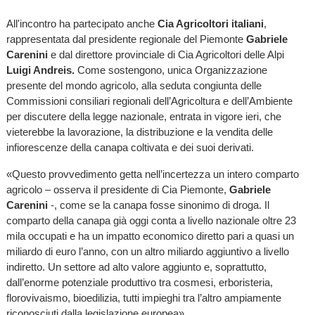
All'incontro ha partecipato anche
Cia Agricoltori italiani
,
rappresentata dal presidente regionale del Piemonte
Gabriele
Carenini
e dal direttore provinciale di Cia Agricoltori delle Alpi
Luigi Andreis.
Come sostengono, unica Organizzazione
presente del mondo agricolo, alla seduta congiunta delle
Commissioni consiliari regionali dell’Agricoltura e dell’Ambiente
per discutere della legge nazionale, entrata in vigore ieri, che
vieterebbe la lavorazione, la distribuzione e la vendita delle
infiorescenze della canapa coltivata e dei suoi derivati.
«Questo provvedimento getta nell’incertezza un intero comparto
agricolo – osserva il presidente di Cia Piemonte,
Gabriele
Carenini
-, come se la canapa fosse sinonimo di droga. Il
comparto della canapa già oggi conta a livello nazionale oltre 23
mila occupati e ha un impatto economico diretto pari a quasi un
miliardo di euro l’anno, con un altro miliardo aggiuntivo a livello
indiretto. Un settore ad alto valore aggiunto e, soprattutto,
dall’enorme potenziale produttivo tra cosmesi, erboristeria,
florovivaismo, bioedilizia, tutti impieghi tra l’altro ampiamente
riconosciuti dalla legislazione europea».