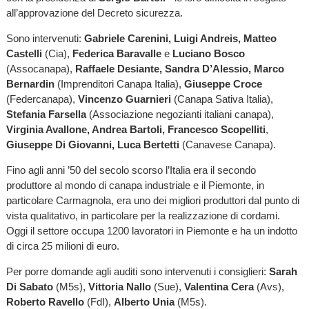
all’approvazione del Decreto sicurezza.
Sono intervenuti:
Gabriele Carenini, Luigi Andreis, Matteo
Castelli
(Cia),
Federica Baravalle
e
Luciano Bosco
(Assocanapa),
Raffaele Desiante, Sandra D’Alessio, Marco
Bernardin
(Imprenditori Canapa Italia),
Giuseppe Croce
(Federcanapa),
Vincenzo Guarnieri
(Canapa Sativa Italia),
Stefania Farsella
(Associazione negozianti italiani canapa),
Virginia Avallone, Andrea Bartoli, Francesco Scopelliti
,
Giuseppe Di Giovanni, Luca Bertetti
(Canavese Canapa).
Fino agli anni ’50 del secolo scorso l’Italia era il secondo
produttore al mondo di canapa industriale e il Piemonte, in
particolare Carmagnola, era uno dei migliori produttori dal punto di
vista qualitativo, in particolare per la realizzazione di cordami.
Oggi il settore occupa 1200 lavoratori in Piemonte e ha un indotto
di circa 25 milioni di euro.
Per porre domande agli auditi sono intervenuti i consiglieri:
Sarah
Di Sabato
(M5s),
Vittoria Nallo
(Sue),
Valentina Cera
(Avs),
Roberto Ravello
(FdI),
Alberto Unia
(M5s).