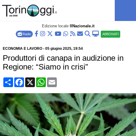
Edizione locale
IlNazionale.it
Radio
ABBONATI
ECONOMIA E LAVORO
-
05 giugno 2025
, 19:54
Produttori di canapa in audizione in
Regione: “Siamo in crisi”
Condividi
Facebook
X
WhatsApp
Email