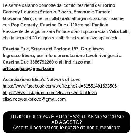
Le serate saranno condotte dai comici residenti del
Torino
Comedy Lounge
(
Antonio Piazza, Emanuele Tumolo,
Giovanni Neri
), che ha collaborato all’organizzazione, insieme
con
Pop Comedy, Cascina Duc
e
L’Arte nel Pagliaio
.
Presidente della giuria sarà l’attrice stand up comedian
Velia Lalli
,
che la sera del 20 giugno si esibirà nel suo nuovo spettacolo.
Cascina Duc, Strada del Portone 197, Grugliasco
Ingresso libero; per info e prenotazione tavoli rivolgersi a
Cascina Duc 3386792260 o all’indirizzo mail
arte.pagliaio@gmail.com
Associazione Elisa’s Network of Love
https://www.facebook.com/profile.php?id=61551491633506
https://www.instagram.com/elisa.network.of.love/
elisa.netrworkoflove@gmail.com
TI RICORDI COSA È SUCCESSO L’ANNO SCORSO
AD AGOSTO?
Ascolta il podcast con le notizie da non dimenticare