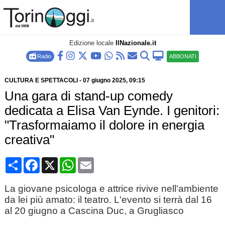
Edizione locale
IlNazionale.it
Radio
ABBONATI
CULTURA E SPETTACOLI
-
07 giugno 2025
, 09:15
Una gara di stand-up comedy
dedicata a Elisa Van Eynde. I genitori:
"Trasformaiamo il dolore in energia
creativa"
Condividi
Facebook
X
WhatsApp
Email
La giovane psicologa e attrice rivive nell'ambiente
da lei più amato: il teatro. L'evento si terrà dal 16
al 20 giugno a Cascina Duc, a Grugliasco