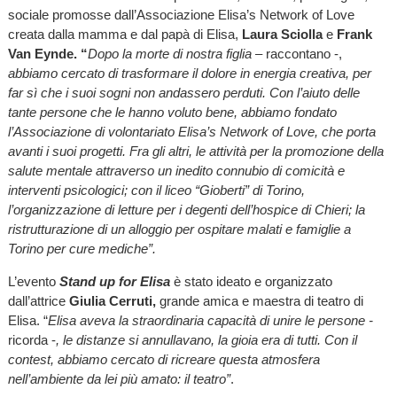
sociale promosse dall’Associazione Elisa’s Network of Love
creata dalla mamma e dal papà di Elisa,
Laura Sciolla
e
Frank
Van Eynde. “
Dopo la morte di nostra figlia
– raccontano -,
abbiamo cercato di trasformare il dolore in energia creativa, per
far sì che i suoi sogni non andassero perduti. Con l’aiuto delle
tante persone che le hanno voluto bene, abbiamo fondato
l’Associazione di volontariato Elisa’s Network of Love, che porta
avanti i suoi progetti. Fra gli altri, le attività per la promozione della
salute mentale attraverso un inedito connubio di comicità e
interventi psicologici; con il liceo “Gioberti” di Torino,
l’organizzazione di letture per i degenti dell’hospice di Chieri; la
ristrutturazione di un alloggio per ospitare malati e famiglie a
Torino per cure mediche”.
L’evento
Stand up for Elisa
è stato ideato e organizzato
dall’attrice
Giulia Cerruti,
grande amica e maestra di teatro di
Elisa. “
Elisa aveva la straordinaria capacità di unire le persone -
ricorda -
, le distanze si annullavano, la gioia era di tutti. Con il
contest, abbiamo cercato di ricreare questa atmosfera
nell’ambiente da lei più amato: il teatro”
.