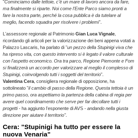
"
Cominciamo dalle tettoie, c'è un mare di lavoro ancora da fare,
ma finalmente si riparte. Noi come l'Ente Parco siamo pronti a
fare la nostra parte, perché la cosa pubblica è da tutelare al
meglio, facendo squadra per risolvere i problemi
".
L'assessore regionale al Patrimonio
Gian Luca Vignale
,
ricordando gli articoli per la valorizzazione dei beni appena votati a
Palazzo Lascaris, ha parlato di "
un pezzo della Stupinigi viva che
ha ripreso vita, con questo intervento si è legato il valore culturale
con l'aspetto economico. Ora tra parco, Regione Piemonte e Fom
si finalizzerà un accordo per valorizzare al meglio il complesso di
Stupinigi, coinvolgendo tutti i soggetti del territorio
".
Valentina Cera
, consigliera regionale di opposizione, ha
sottolineato "
il cambio di passo della Regione. Questa tettoia è un
primo passo, ora aspettiamo la partenza della cabina di regia per
avere quel coordinamento che serve per far decollare tutti i
progetti
- ha aggiunto l'esponente di AVS -
andando nella giusta
direzione per aiutare il territorio"
.
Cera: "Stupinigi ha tutto per essere la
nuova Venaria"