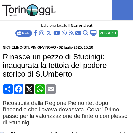
Edizione locale
IlNazionale.it
Radio
ABBONATI
NICHELINO-STUPINIGI-VINOVO
-
02 luglio 2025
, 15:10
Rinasce un pezzo di Stupinigi:
inaugurata la tettoia del podere
storico di S.Umberto
Condividi
Facebook
X
WhatsApp
Email
Ricostruita dalla Regione Piemonte, dopo
l'incendio che l'aveva devastata. Cera: "Primo
passo per la valorizzazione dell'intero complesso
di Stupinigi"