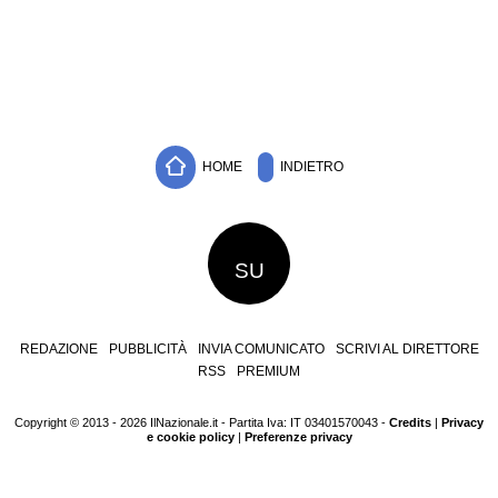
HOME
INDIETRO
SU
REDAZIONE
PUBBLICITÀ
INVIA COMUNICATO
SCRIVI AL DIRETTORE
RSS
PREMIUM
Copyright © 2013 - 2026 IlNazionale.it - Partita Iva: IT 03401570043 -
Credits
|
Privacy
e cookie policy
|
Preferenze privacy