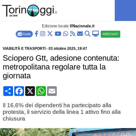
Edizione locale
IlNazionale.it
Radio
ABBONATI
VIABILITÀ E TRASPORTI
-
03 ottobre 2025
, 19:47
Sciopero Gtt, adesione contenuta:
metropolitana regolare tutta la
giornata
Condividi
Facebook
X
WhatsApp
Email
Il 16,6% dei dipendenti ha partecipato alla
protesta, il servizio della linea 1 attivo fino alla
chiusura