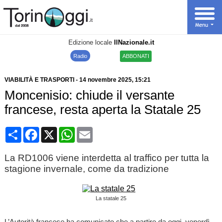
Edizione locale
IlNazionale.it
Radio
ABBONATI
VIABILITÀ E TRASPORTI
-
14 novembre 2025
, 15:21
Moncenisio: chiude il versante
francese, resta aperta la Statale 25
Condividi
Facebook
X
WhatsApp
Email
La RD1006 viene interdetta al traffico per tutta la
stagione invernale, come da tradizione
La statale 25
L’Autorità francese ha comunicato che a partire da oggi, venerdì