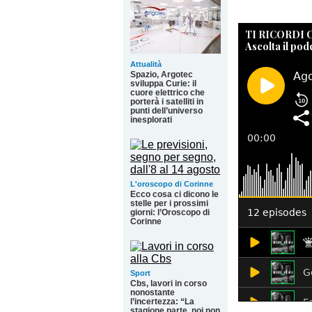
TI RICORDI
Ascolta il pod
Attualità
Spazio, Argotec
sviluppa Curie: il
cuore elettrico che
porterà i satelliti in
punti dell’universo
inesplorati
L'oroscopo di Corinne
Ecco cosa ci dicono le
stelle per i prossimi
giorni: l’Oroscopo di
Corinne
Sport
Cbs, lavori in corso
nonostante
l’incertezza: “La
stagione parte, noi non