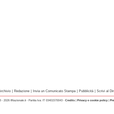
Archivio
|
Redazione
|
Invia un Comunicato Stampa
|
Pubblicità
|
Scrivi al Dir
 - 2026 IlNazionale.it - Partita Iva: IT 03401570043 -
Credits
|
Privacy e cookie policy
|
Pr