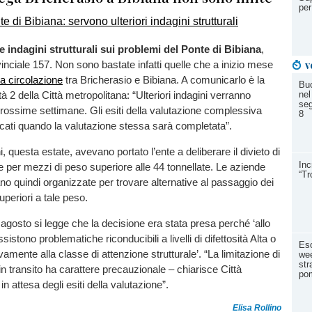
per
le indagini strutturali sui problemi del Ponte di Bibiana
,
v
vinciale 157. Non sono bastate infatti quelle che a inizio mese
a circolazione
tra Bricherasio e Bibiana. A comunicarlo è la
Buc
tà 2 della Città metropolitana: “Ulteriori indagini verranno
nel
seg
 prossime settimane. Gli esiti della valutazione complessiva
8
ati quando la valutazione stessa sarà completata”.
, questa estate, avevano portato l’ente a deliberare il divieto di
Inc
te per mezzi di peso superiore alle 44 tonnellate. Le aziende
“Tr
ano quindi organizzate per trovare alternative al passaggio dei
uperiori a tale peso.
i agosto si legge che la decisione era stata presa perché ‘allo
ssistono problematiche riconducibili a livelli di difettosità Alta o
Eso
vamente alla classe di attenzione strutturale’. “La limitazione di
wee
str
in transito ha carattere precauzionale – chiarisce Città
pom
in attesa degli esiti della valutazione”.
Elisa Rollino