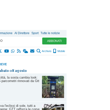
ormazione
Al Direttore
Sport
Tutte le notizie
MO
ABBONATI
Archivio
Mobile
REVE
abato 08 agosto
città, la sosta cambia look:
 parcometri rinnovati da Gtt
iva l'eclissi di sole, tutti a
erga: GTT rafforza le corse