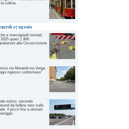
 la collina
enerdì 07 agosto
he e marciapiedi rovinati:
 2025 quasi 1.900
nalazioni alla Circoscrizione
rocio via Morandi-via Verga:
oppi ingressi contromano”
do estivo, secondo
kend da bollino nero sulle
ade: il picco fino a domani
eriggio