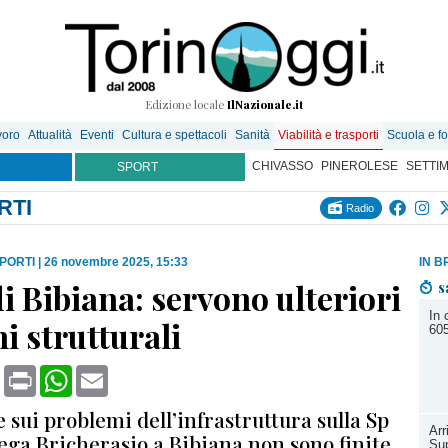
Edizione locale
IlNazionale.it
voro
Attualità
Eventi
Cultura e spettacoli
Sanità
Viabilità e trasporti
Scuola e f
CHIVASSO
PINEROLESE
SETTI
SPORT
RTI
Radio
SPORTI
|
26 novembre 2025, 15:33
IN B
i Bibiana: servono ulteriori
s
In 
i strutturali
605
book
X
Print
WhatsApp
Email
e sui problemi dell’infrastruttura sulla Sp
Arr
lega Bricherasio a Bibiana non sono finite
Sup