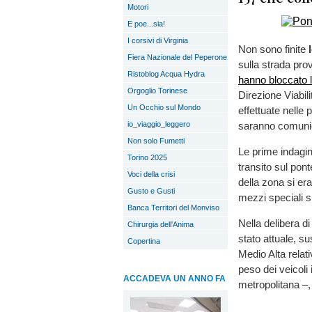
Motori
E poe...sia!
I corsivi di Virginia
Non sono finite
Fiera Nazionale del Peperone
sulla strada pro
Ristoblog Acqua Hydra
hanno bloccato l
Orgoglio Torinese
Direzione Viabili
Un Occhio sul Mondo
effettuate nelle
io_viaggio_leggero
saranno comunic
Non solo Fumetti
Le prime indagini
Torino 2025
transito sul pon
Voci della crisi
della zona si er
Gusto e Gusti
mezzi speciali s
Banca Territori del Monviso
Nella delibera d
Chirurgia dell'Anima
stato attuale, su
Copertina
Medio Alta relati
peso dei veicoli 
ACCADEVA UN ANNO FA
metropolitana –, 