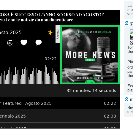
La 
mon
 COSA È SUCCESSO L’ANNO SCORSO AD AGOSTO?
ver
cast con le notizie da non dimenticare
g
Tor
Bus
Più
ord
par
Bri
Ecc
pia
m
Riv
str