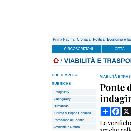
Prima Pagina
Cronaca
Politica
Economia e la
CIRCOSCRIZIONI
CITTÀ
/
VIABILITÀ E TRASPO
CHE TEMPO FA
VIABILITÀ E TRA
Ponte d
RUBRICHE
Fotogallery
indagin
Videogallery
Humanitas
Condividi
Face
Il Punto di Beppe Gandolfo
L'oroscopo di Corinne
Le verifich
Ambiente e Natura
157 che col