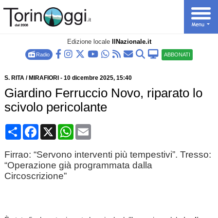
Edizione locale
IlNazionale.it
Radio
ABBONATI
S. RITA / MIRAFIORI
-
10 dicembre 2025
, 15:40
Giardino Ferruccio Novo, riparato lo
scivolo pericolante
Condividi
Facebook
X
WhatsApp
Email
Firrao: “Servono interventi più tempestivi”. Tresso:
“Operazione già programmata dalla
Circoscrizione”