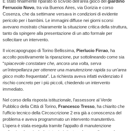
È stato finalmente riparato lo scivolo dell’area gioco del
giardino
Ferruccio Novo
, tra via Buenos Aires, via Gorizia e corso
Cosenza, che da settimane versava in condizioni di evidente
pericolo per i bambini. Le immagini diffuse nei giorni scorsi
avevano mostrato chiaramente la situazione critica della struttura,
tanto da spingere alla presentazione di un atto formale per
sollecitare un intervento.
Il vicecapogruppo di Torino Bellissima,
Pierlucio Firrao
, ha
accolto positivamente la riparazione, pur sottolineando come sia
“
spiacevole constatare che, ancora una volta, serva
un’interpellanza per ottenere una manutenzione rapida su un’area
gioco molto frequentata
”. La richiesta aveva infatti evidenziato il
rischio concreto per i più piccoli, chiedendo un intervento
immediato.
Nel corso della risposta istituzionale, l’assessore al Verde
Pubblico della Città di Torino,
Francesco Tresso
, ha chiarito che
l’ufficio tecnico della Circoscrizione 2 era già a conoscenza del
problema e aveva programmato un intervento manutentivo.
L’opera è stata eseguita tramite l’appalto di manutenzione