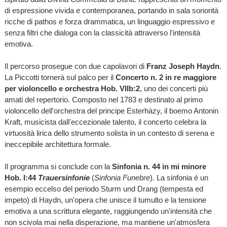
di espressione vivida e contemporanea, portando in sala sonorità
ricche di pathos e forza drammatica, un linguaggio espressivo e
senza filtri che dialoga con la classicità attraverso l'intensità
emotiva.
Il percorso prosegue con due capolavori di
Franz Joseph Haydn
.
La Piccotti tornerà sul palco per il
Concerto n. 2 in re maggiore
per violoncello e orchestra Hob. VIIb:2
, uno dei concerti più
amati del repertorio. Composto nel 1783 e destinato al primo
violoncello dell'orchestra del principe Esterhàzy, il boemo Antonin
Kraft, musicista dall'eccezionale talento, il concerto celebra la
virtuosità lirica dello strumento solista in un contesto di serena e
ineccepibile architettura formale.
Il programma si conclude con la
Sinfonia n. 44 in mi minore
Hob. I:44
Trauersinfonie
(
Sinfonia Funebre
). La sinfonia è un
esempio eccelso del periodo Sturm und Drang (tempesta ed
impeto) di Haydn, un'opera che unisce il tumulto e la tensione
emotiva a una scrittura elegante, raggiungendo un'intensità che
non scivola mai nella disperazione, ma mantiene un'atmosfera