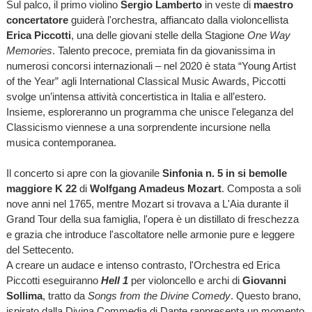
Sul palco, il primo violino
Sergio Lamberto
in veste di
maestro
concertatore
guiderà l'orchestra, affiancato dalla violoncellista
Erica Piccotti
, una delle giovani stelle della Stagione
One Way
Memories
. Talento precoce, premiata fin da giovanissima in
numerosi concorsi internazionali – nel 2020 è stata “Young Artist
of the Year” agli International Classical Music Awards, Piccotti
svolge un’intensa attività concertistica in Italia e all’estero.
Insieme, esploreranno un programma che unisce l'eleganza del
Classicismo viennese a una sorprendente incursione nella
musica contemporanea.
Il concerto si apre con la giovanile
Sinfonia n. 5 in si bemolle
maggiore K 22
di
Wolfgang Amadeus Mozart
. Composta a soli
nove anni nel 1765, mentre Mozart si trovava a L'Aia durante il
Grand Tour della sua famiglia, l'opera è un distillato di freschezza
e grazia che introduce l'ascoltatore nelle armonie pure e leggere
del Settecento.
A creare un audace e intenso contrasto, l'Orchestra ed Erica
Piccotti eseguiranno
Hell 1
per violoncello e archi di
Giovanni
Sollima
, tratto da
Songs from the Divine Comedy
. Questo brano,
ispirato dalla Divina Commedia di Dante rappresenta un momento