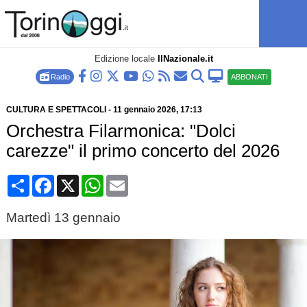
Edizione locale
IlNazionale.it
Radio
ABBONATI
CULTURA E SPETTACOLI
-
11 gennaio 2026
, 17:13
Orchestra Filarmonica: "Dolci
carezze" il primo concerto del 2026
Condividi
Facebook
X
WhatsApp
Email
Martedì 13 gennaio