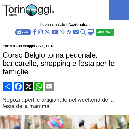
Edizione locale
IlNazionale.it
Radio
ABBONATI
EVENTI
-
08 maggio 2026
, 11:18
Corso Belgio torna pedonale:
bancarelle, shopping e festa per le
famiglie
Condividi
Facebook
X
WhatsApp
Email
Negozi aperti e artigianato nel weekend della
festa della mamma