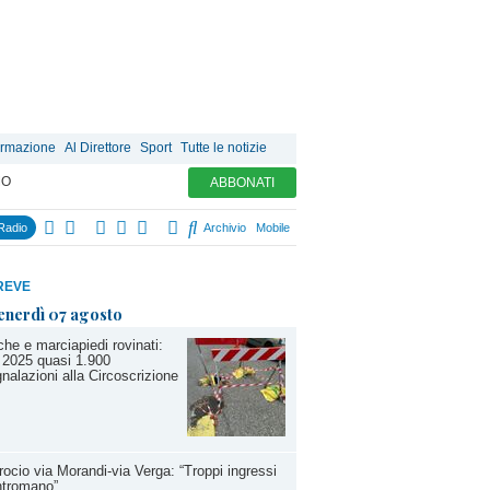
ormazione
Al Direttore
Sport
Tutte le notizie
MO
ABBONATI
Radio
Archivio
Mobile
REVE
enerdì 07 agosto
he e marciapiedi rovinati:
 2025 quasi 1.900
nalazioni alla Circoscrizione
rocio via Morandi-via Verga: “Troppi ingressi
ntromano”