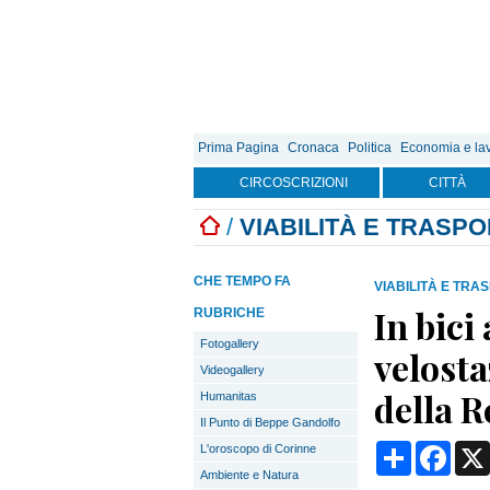
Prima Pagina
Cronaca
Politica
Economia e la
CIRCOSCRIZIONI
CITTÀ
/
VIABILITÀ E TRASPO
CHE TEMPO FA
VIABILITÀ E TRA
In bici
RUBRICHE
Fotogallery
velosta
Videogallery
della 
Humanitas
Il Punto di Beppe Gandolfo
Condividi
Face
L'oroscopo di Corinne
Ambiente e Natura