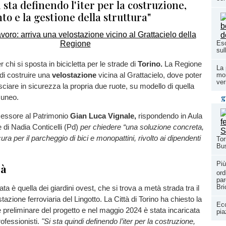
i sta definendo l'iter per la costruzione,
nto e la gestione della struttura"
Eso
sul
 chi si sposta in bicicletta per le strade di
Torino.
La Regione
La 
 di costruire una
velostazione
vicina al Grattacielo, dove poter
mon
ver
sciare in sicurezza la propria due ruote, su modello di quella
g
Cuneo.
ssessore al Patrimonio
Gian Luca Vignale,
rispondendo in Aula
e di Nadia Conticelli (Pd)
per chiedere “una soluzione concreta,
ura per il parcheggio di bici e monopattini, rivolto ai dipendenti
Tor
Bus
Più
rà
ord
par
Bri
ta è quella dei giardini ovest, che si trova a metà strada tra il
stazione ferroviaria del Lingotto. La Città di Torino ha chiesto la
Ecc
reliminare del progetto e nel maggio 2024 è stata incaricata
pia
rofessionisti.
"Si sta quindi definendo l’iter per la costruzione,