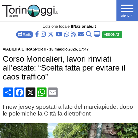
Edizione locale
IlNazionale.it
Radio
ABBONATI
VIABILITÀ E TRASPORTI
-
18 maggio 2026
, 17:47
Corso Moncalieri, lavori rinviati
all’estate: “Scelta fatta per evitare il
caos traffico”
Condividi
Facebook
X
WhatsApp
Email
I new jersey spostati a lato del marciapiede, dopo
le polemiche la Città fa dietrofront