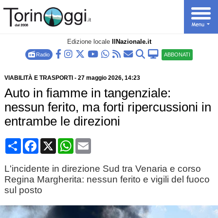
Edizione locale
IlNazionale.it
Radio
ABBONATI
VIABILITÀ E TRASPORTI
-
27 maggio 2026
, 14:23
Auto in fiamme in tangenziale:
nessun ferito, ma forti ripercussioni in
entrambe le direzioni
Condividi
Facebook
X
WhatsApp
Email
L'incidente in direzione Sud tra Venaria e corso
Regina Margherita: nessun ferito e vigili del fuoco
sul posto