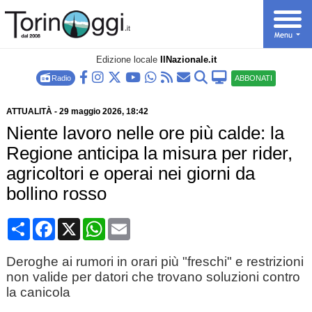
Edizione locale
IlNazionale.it
Radio
ABBONATI
ATTUALITÀ
-
29 maggio 2026
, 18:42
Niente lavoro nelle ore più calde: la
Regione anticipa la misura per rider,
agricoltori e operai nei giorni da
bollino rosso
Condividi
Facebook
X
WhatsApp
Email
Deroghe ai rumori in orari più "freschi" e restrizioni
non valide per datori che trovano soluzioni contro
la canicola