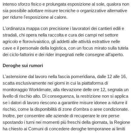
intenso sforzo fisico e prolungata esposizione al sole, qualora non
sia possibile adottare misure tecniche o organizzative alternative
per ridurre l'esposizione al calore.
L'ordinanza mappa con precisione i lavoratori dei cantieri edili e
stradali, chi opera nella raccolta e cura dei campi nel settore
agricolo e florovivaistico, gli addetti alle attività estrattive nelle
cave e il personale della logistica, con un focus mirato sulla tutela
dei ciclo-fattorini e dei rider impegnati nelle consegne all’aperto.
Deroghe sui rumori
L'astensione dal lavoro nella fascia pomeridiana, dalle 12 alle 16,
scatta esclusivamente nei giorni in cui la piattaforma di
monitoraggio Worklimate, alla rilevazione delle ore 12, segnala un
livello di rischio alto. Di conseguenza, la restrizione non si applica
se i datori di lavoro riescono a garantire misure idonee a ridurre il
rischio, come la disponibilità di zone d'ombra o aree condizionate.
Inoltre, per consentire alle aziende di recuperare le ore perse
spostando i turni nei momenti più freschi della giornata, la Regione
ha chiesto ai Comuni di concedere deroghe temporanee ai limiti