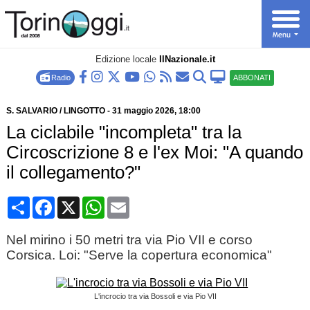
Edizione locale
IlNazionale.it
Radio
ABBONATI
S. SALVARIO / LINGOTTO
-
31 maggio 2026
, 18:00
La ciclabile "incompleta" tra la
Circoscrizione 8 e l'ex Moi: "A quando
il collegamento?"
Condividi
Facebook
X
WhatsApp
Email
Nel mirino i 50 metri tra via Pio VII e corso
Corsica. Loi: "Serve la copertura economica"
L'incrocio tra via Bossoli e via Pio VII