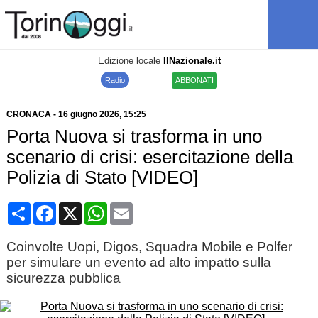
Edizione locale
IlNazionale.it
Radio
ABBONATI
CRONACA
-
16 giugno 2026
, 15:25
Porta Nuova si trasforma in uno
scenario di crisi: esercitazione della
Polizia di Stato [VIDEO]
Condividi
Facebook
X
WhatsApp
Email
Coinvolte Uopi, Digos, Squadra Mobile e Polfer
per simulare un evento ad alto impatto sulla
sicurezza pubblica