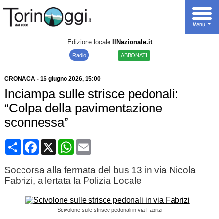
Edizione locale
IlNazionale.it
Radio
ABBONATI
CRONACA
-
16 giugno 2026
, 15:00
Inciampa sulle strisce pedonali:
“Colpa della pavimentazione
sconnessa”
Condividi
Facebook
X
WhatsApp
Email
Soccorsa alla fermata del bus 13 in via Nicola
Fabrizi, allertata la Polizia Locale
Scivolone sulle strisce pedonali in via Fabrizi